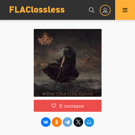
FLAClossless
Авторизация
Запомнить
ВОЙТИ НА САЙТ
В закладки
Регистрация
Восстановить пароль
Или войти через