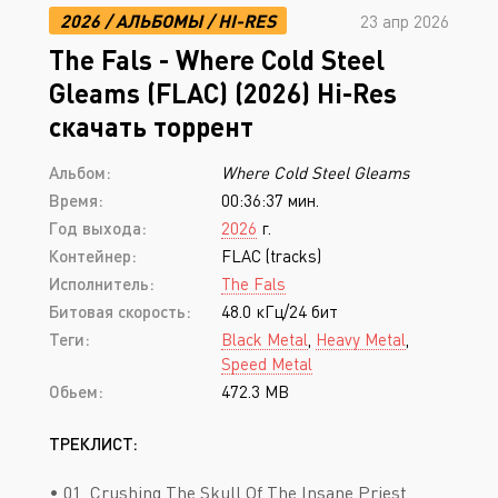
2026
/
АЛЬБОМЫ
/
HI-RES
23 апр 2026
The Fals - Where Cold Steel
Gleams (FLAC) (2026) Hi-Res
скачать торрент
Альбом:
Where Cold Steel Gleams
Время:
00:36:37 мин.
Год выхода:
2026
г.
Контейнер:
FLAC (tracks)
Исполнитель:
The Fals
Битовая скорость:
48.0 кГц/24 бит
Теги:
Black Metal
,
Heavy Metal
,
Speed Metal
Обьем:
472.3 MB
ТРЕКЛИСТ:
• 01. Crushing The Skull Of The Insane Priest