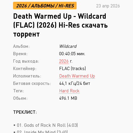
2026
/
АЛЬБОМЫ
/
HI-RES
23 апр 2026
Death Warmed Up - Wildcard
(FLAC) (2026) Hi-Res скачать
торрент
Альбом:
Wildcard
Время:
00:40:05 мин.
Год выхода:
2026
г.
Контейнер:
FLAC (tracks)
Исполнитель:
Death Warmed Up
Битовая скорость:
44,1 кГц/24 бит
Теги:
Hard Rock
Обьем:
496.1 MB
ТРЕКЛИСТ:
• 01. Gods of Rock N Roll (4:03)
• 02. Inside My Mind (3:40)