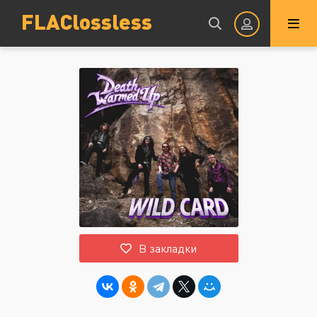
FLAClossless
Авторизация
Запомнить
ВОЙТИ НА САЙТ
В закладки
Регистрация
Восстановить пароль
Или войти через