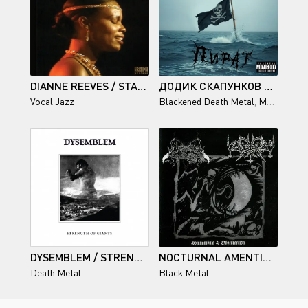
DIANNE REEVES / STAR CHILD
ДОДИК СКАПУНКОВ БЭНД - ПИРАТ (DELUXE EDITION) - 2026
Vocal Jazz
Blackened Death Metal
,
Melodic Death Metal
DYSEMBLEM / STRENGTH OF GIANTS
NOCTURNAL AMENTIA, UNDERDARK / SOMNAMBULA & OBSCURANTISM
Death Metal
Black Metal