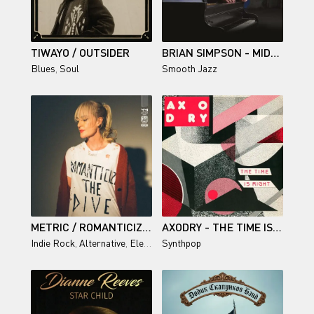
TIWAYO / OUTSIDER
BRIAN SIMPSON - MIDNIGHT GROOVE
Blues
,
Soul
Smooth Jazz
METRIC / ROMANTICIZE THE DIVE
AXODRY - THE TIME IS RIGHT (12'' MAXI-SINGLE)
Indie Rock
,
Alternative
,
Electronic
Synthpop