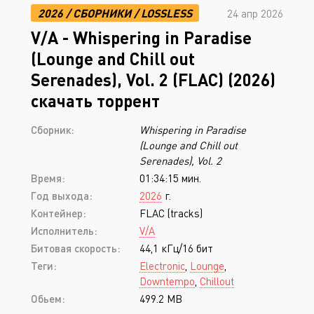
2026
/
СБОРНИКИ
/
LOSSLESS
24 апр 2026
V/A - Whispering in Paradise
(Lounge and Chill out
Serenades), Vol. 2 (FLAC) (2026)
скачать торрент
Сборник:
Whispering in Paradise
(Lounge and Chill out
Serenades), Vol. 2
Время:
01:34:15 мин.
Год выхода:
2026
г.
Контейнер:
FLAC (tracks)
Исполнитель:
V/A
Битовая скорость:
44,1 кГц/16 бит
Теги:
Electronic
,
Lounge
,
Downtempo
,
Chillout
Обьем:
499.2 MB