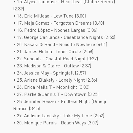
• 15. Alyice Toulouse - Heartbeat (Chillaz Remix)
(2:39)
• 16. Eric Millaao - Low Tune (3:00)
• 17. Maja Gomez - Forgotten Dreams (3:40)
• 18. Pedro López - Noches Largas (3:06)
• 19. George Carilanca - Casablanca Nights (2:55)
• 20. Kasaki & Band - Road to Nowhere (4:01)
• 21. James Holida - Inner Circle (2:58)
• 22. Suncailz - Coastal Road Night (3:27)
• 23. Madison & Claire - Outlaw (2:37)
• 24. Jessica May - Springfall (2:57)
• 25. Ariane Blakely - Lonely Night (2:36)
• 26. Erica Mails T - Moonlight (3:03)
• 27. Parke & Jannis T - Downtown (3:25)
• 28. Jennifer Beezer - Endless Night (Omegi
Remix) (3:15)
• 29. Addison Landsky - Take My Time (2:52)
• 30. Monique Parais - Beach Ways (3:07)