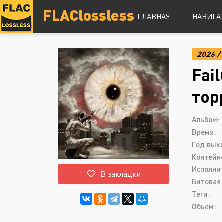
FLAClossless
ГЛАВНАЯ
НАВИГА
2026
/
DSD
Fai
Hi-Res
Lossless
тор
Vinyl
Топ 100
Альбом:
Время:
Год вых
Контейн
Исполни
В закладки
Битовая 
Теги:
Обьем: