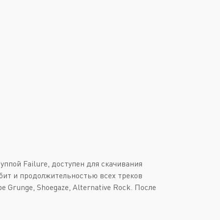
Downtempo
Или войти через
Industrial
Italo-Disco
New Age
Synthpop
Synthwave
Techno
Trance
уппой Failure, доступен для скачивания
4 бит и продолжительностью всех треков
е Grunge, Shoegaze, Alternative Rock. После