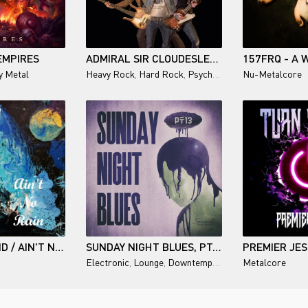
EMPIRES
ADMIRAL SIR CLOUDESLEY SHOVELL / THE TROUBLE WITH THE SHOVELL
y Metal
Heavy Rock
,
Hard Rock
,
Psychedelic Rock
Nu-Metalcore
G.E. LONG BAND / AIN'T NO RAIN
SUNDAY NIGHT BLUES, PT.13
Electronic
,
Lounge
,
Downtempo
,
Chillout
Metalcore