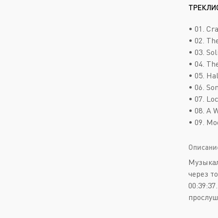
ТРЕКЛИ
• 01. Cr
• 02. The
• 03. Sol
• 04. The
• 05. Hal
• 06. So
• 07. Loc
• 08. A 
• 09. Mo
Описани
Музыкал
через т
00:39:37
прослуш