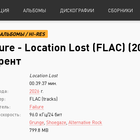
ЦИЯ
АЛЬБОМЫ
ДИСКОГРАФИИ
СБОРНИКИ
АЛЬБОМЫ
/
HI-RES
Alternative Metal
Power Metal
lure - Location Lost (FLAC) (
Alternative Rock
Progressive Metal
рент
Indie Rock
Sludge Metal
Location Lost
Industrial Metal
Speed Metal
00:39:37 мин.
Metalcore
Symphonic Metal
ода:
2026
г.
Nu-Metal
Symphonic Power Metal
ер:
FLAC (tracks)
тель:
Failure
Post-Hardcore
Thrash Metal
скорость:
96.0 кГц/24 бит
Punk Rock
Blues
Grunge
,
Shoegaze
,
Alternative Rock
799.8 MB
Black Metal
Classical