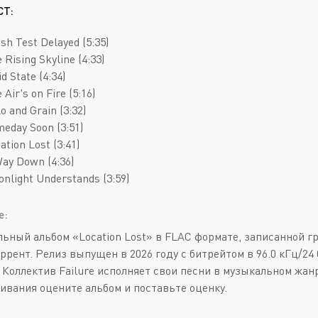
Deathcore
Jazz
СТ:
Death Metal
Pop
ash Test Delayed (5:35)
Doom Metal
AOR
 Rising Skyline (4:33)
id State (4:34)
Folk Metal
Blues Rock
 Air's on Fire (5:16)
Gothic Metal
Classic Rock
o and Grain (3:32)
meday Soon (3:51)
Groove Metal
Folk Rock
ation Lost (3:41)
Heavy Metal
Hard Rock
Way Down (4:36)
onlight Understands (3:59)
Melodic Death Metal
New Wave
е:
ьный альбом «Location Lost» в FLAC формате, записанной гр
оррент. Релиз выпущен в 2026 году с битрейтом в 96.0 кГц/2
. Коллектив Failure исполняет свои песни в музыкальном жанр
ивания оцените альбом и поставьте оценку.