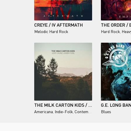
CREYE / IV AFTERMATH
THE ORDER / 
Melodic Hard Rock
Hard Rock
,
Heav
THE MILK CARTON KIDS / LOST CAUSE LOVER FOOL
Americana
,
Indie-Folk
,
Contemporary Folk
Blues