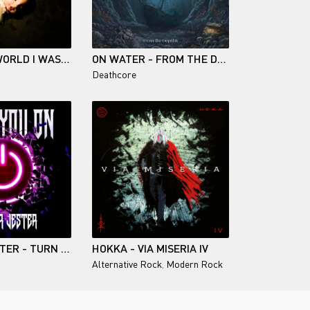
157FRQ - A WORLD I WAS NEVER A PART OF
ON WATER - FROM THE DEPTHS...
Deathcore
PREMIER JESTER - TURN YOU ON
HOKKA - VIA MISERIA IV
Alternative Rock
,
Modern Rock