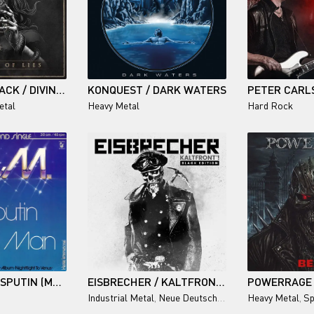
MISSION IN BLACK / DIVINITY OF LIES
KONQUEST / DARK WATERS
etal
Heavy Metal
Hard Rock
BONEY M. - RASPUTIN (MAXI-SINGLE) - 1978
EISBRECHER / KALTFRONT°! (BLACK EDITION) 2025/2026
POWERRAGE 
Industrial Metal
,
Neue Deutsche Härte
Heavy Metal
,
Sp