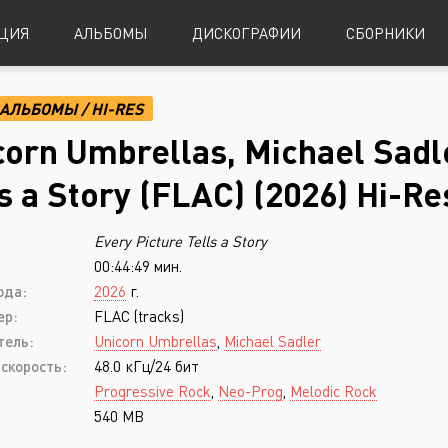
ЦИЯ
АЛЬБОМЫ
ДИСКОГРАФИИ
СБОРНИКИ
АЛЬБОМЫ
/
HI-RES
Alternative Metal
Power Metal
corn Umbrellas, Michael Sadle
Alternative Rock
Progressive Metal
ls a Story (FLAC) (2026) Hi-R
Indie Rock
Sludge Metal
Every Picture Tells a Story
Industrial Metal
Speed Metal
00:44:49 мин.
Metalcore
Symphonic Metal
ода:
2026
г.
Nu-Metal
Symphonic Power Metal
ер:
FLAC (tracks)
тель:
Unicorn Umbrellas
,
Michael Sadler
Post-Hardcore
Thrash Metal
скорость:
48.0 кГц/24 бит
Punk Rock
Blues
Progressive Rock
,
Neo-Prog
,
Melodic Rock
540 MB
Black Metal
Classical