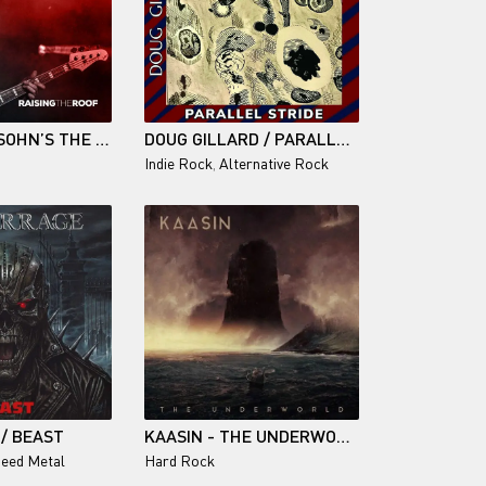
PETER CARLSOHN’S THE RISE / RAISING THE ROOF
DOUG GILLARD / PARALLEL STRIDE
Indie Rock
,
Alternative Rock
/ BEAST
KAASIN - THE UNDERWORLD 2026
eed Metal
Hard Rock