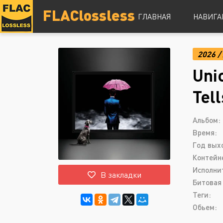
FLAClossless
ГЛАВНАЯ
НАВИГА
2026
/
DSD
Uni
Hi-Res
Lossless
Tel
Vinyl
Топ 100
Альбом:
Время:
Год вых
Контейн
Исполни
В закладки
Битовая 
Теги:
Обьем: