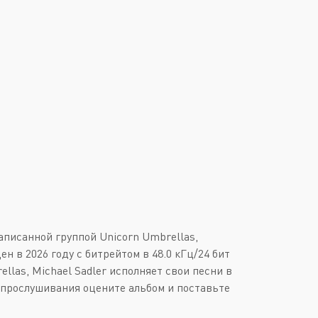
Downtempo
Или войти через
Industrial
Italo-Disco
New Age
Synthpop
Synthwave
Techno
Trance
записанной группой Unicorn Umbrellas,
н в 2026 году с битрейтом в 48.0 кГц/24 бит
llas, Michael Sadler исполняет свои песни в
е прослушивания оцените альбом и поставьте