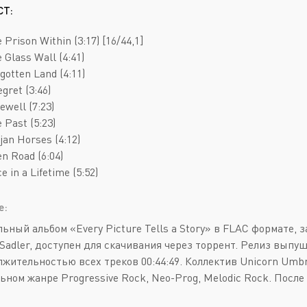
Deathcore
Jazz
СТ:
Death Metal
Pop
 Prison Within (3:17) [16/44,1]
Doom Metal
AOR
e Glass Wall (4:41)
rgotten Land (4:11)
Folk Metal
Blues Rock
egret (3:46)
Gothic Metal
Classic Rock
ewell (7:23)
 Past (5:23)
Groove Metal
Folk Rock
ojan Horses (4:12)
Heavy Metal
Hard Rock
en Road (6:04)
e in a Lifetime (5:52)
Melodic Death Metal
New Wave
е:
ьный альбом «Every Picture Tells a Story» в FLAC формате, 
Sadler, доступен для скачивания через торрент. Релиз выпуще
лжительностью всех треков 00:44:49. Коллектив Unicorn Umbre
ьном жанре Progressive Rock, Neo-Prog, Melodic Rock. Посл