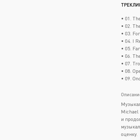
ТРЕКЛИ
• 01. The
• 02. Th
• 03. Fo
• 04. I R
• 05. Far
• 06. The
• 07. Tr
• 08. Op
• 09. Onc
Описани
Музыкал
Michael 
и продо
музыкал
оценку.