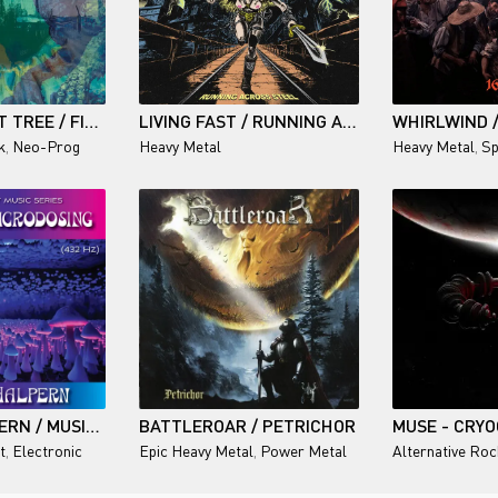
GREEN DESERT TREE / FIGHTING DRAGONS
LIVING FAST / RUNNING ACROSS STEEL
WHIRLWIND /
k
,
Neo-Prog
Heavy Metal
Heavy Metal
,
Sp
STEVEN HALPERN / MUSIC FOR MICRODOSING (432 HZ)
BATTLEROAR / PETRICHOR
MUSE - CRYO
t
,
Electronic
Epic Heavy Metal
,
Power Metal
Alternative Roc