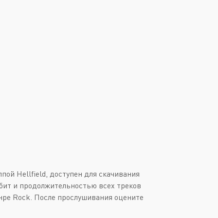
Downtempo
Или войти через
Industrial
Italo-Disco
New Age
Synthpop
Synthwave
Techno
Trance
ой Hellfield, доступен для скачивания
4 бит и продолжительностью всех треков
жанре Rock. После прослушивания оцените