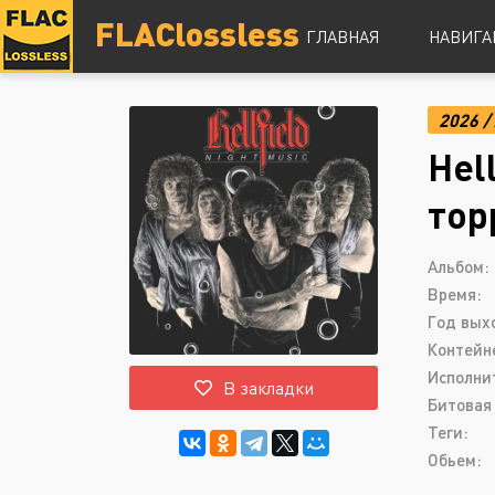
FLAClossless
ГЛАВНАЯ
НАВИГА
2026
/
DSD
Hel
Hi-Res
Lossless
тор
Vinyl
Топ 100
Альбом:
Время:
Год вых
Контейн
Исполни
В закладки
Битовая 
Теги:
Обьем: