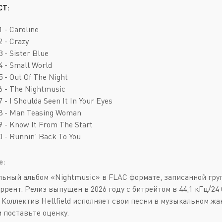
Deathcore
Jazz
СТ:
Death Metal
Pop
1 - Caroline
Doom Metal
AOR
2 - Crazy
3 - Sister Blue
Folk Metal
Blues Rock
04 - Small World
Gothic Metal
Classic Rock
05 - Out Of The Night
06 - The Nightmusic
Groove Metal
Folk Rock
7 - I Shoulda Seen It In Your Eyes
Heavy Metal
Hard Rock
08 - Man Teasing Woman
09 - Know It From The Start
Melodic Death Metal
New Wave
10 - Runnin' Back To You
е:
ьный альбом «Nightmusic» в FLAC формате, записанной групп
оррент. Релиз выпущен в 2026 году с битрейтом в 44,1 кГц/2
2. Коллектив Hellfield исполняет свои песни в музыкальном 
и поставьте оценку.