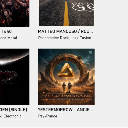
 1640
MATTEO MANCUSO / ROUTE 96
eed Metal
Progressive Rock
,
Jazz Fusion
,
Instrumental
GEN [SINGLE]
YESTERMORROW - ANCIENT FUTURISM
k
,
Electronic
Psy-Trance