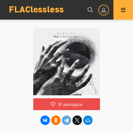
FLAClossless
Авторизация
Запомнить
ВОЙТИ НА САЙТ
В закладки
Регистрация
Восстановить пароль
Или войти через