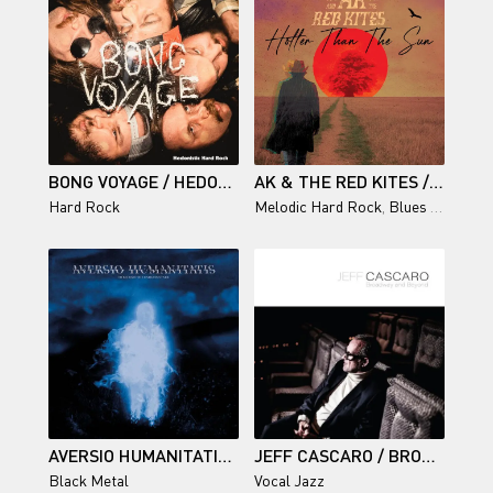
BONG VOYAGE / HEDONISTIC HARD ROCK
AK & THE RED KITES / HOTTER THAN THE SUN
Hard Rock
Melodic Hard Rock
,
Blues Rock
AVERSIO HUMANITATIS | TO BECOME THE ENDLESS STATIC
JEFF CASCARO / BROADWAY AND BEYOND
Black Metal
Vocal Jazz