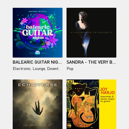
BALEARIC GUITAR NIGHTS, VOL. 3
SANDRA - THE VERY BEST OF SANDRA
Electronic
,
Lounge
,
Downtempo
Pop
,
Chillout