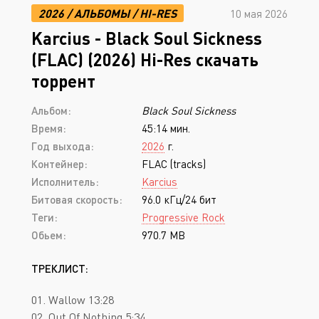
2026
/
АЛЬБОМЫ
/
HI-RES
10 мая 2026
Karcius - Black Soul Sickness
(FLAC) (2026) Hi-Res скачать
торрент
Альбом:
Black Soul Sickness
Время:
45:14 мин.
Год выхода:
2026
г.
Контейнер:
FLAC (tracks)
Исполнитель:
Karcius
Битовая скорость:
96.0 кГц/24 бит
Теги:
Progressive Rock
Обьем:
970.7 MB
ТРЕКЛИСТ:
01. Wallow 13:28
02. Out Of Nothing 5:34