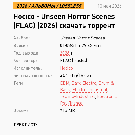
2026
/
АЛЬБОМЫ
/
LOSSLESS
10 мая 2026
Hocico - Unseen Horror Scenes
(FLAC) (2026) скачать торрент
Альбом:
Unseen Horror Scenes
Время:
01:08:31 + 29:42 мин.
Год выхода:
2026
г.
Контейнер:
FLAC (tracks)
Исполнитель:
Hocico
Битовая скорость:
44,1 кГц/16 бит
Теги:
EBM
,
Dark Electro
,
Drum &
Bass
,
Electro-Industrial
,
Techno-Industrial
,
Electronic
,
Psy-Trance
Обьем:
715 MB
ТРЕКЛИСТ: