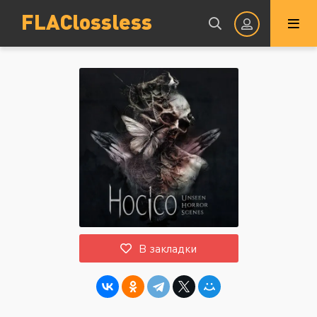
FLAClossless
Авторизация
Запомнить
ВОЙТИ НА САЙТ
В закладки
Регистрация
Восстановить пароль
Или войти через