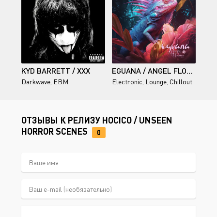
KYD BARRETT / XXX
EGUANA / ANGEL FLOWER REMIXES (REMIX)
Darkwave
,
EBM
Electronic
,
Lounge
,
Chillout
ОТЗЫВЫ К РЕЛИЗУ HOCICO / UNSEEN
HORROR SCENES
0