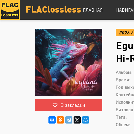
FLAClossless
ГЛАВНАЯ
НАВИГА
2026
/
DSD
Egu
Hi-Res
Lossless
Hi-
Vinyl
Топ 100
Альбом:
Время:
Год вых
Контейн
Исполни
В закладки
Битовая 
Теги:
Обьем: