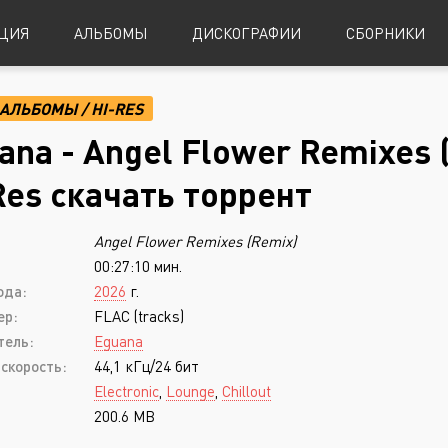
ЦИЯ
АЛЬБОМЫ
ДИСКОГРАФИИ
СБОРНИКИ
АЛЬБОМЫ
/
HI-RES
Alternative Metal
Power Metal
ana - Angel Flower Remixes (
Alternative Rock
Progressive Metal
Res скачать торрент
Indie Rock
Sludge Metal
Angel Flower Remixes (Remix)
Industrial Metal
Speed Metal
00:27:10 мин.
Metalcore
Symphonic Metal
ода:
2026
г.
Nu-Metal
Symphonic Power Metal
ер:
FLAC (tracks)
тель:
Eguana
Post-Hardcore
Thrash Metal
скорость:
44,1 кГц/24 бит
Punk Rock
Blues
Electronic
,
Lounge
,
Chillout
200.6 MB
Black Metal
Classical