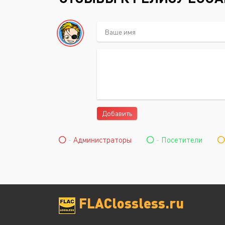
Добавить
-
Администраторы
-
Посетители
FLAClossless.ru