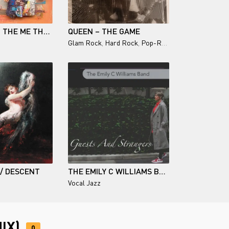
AMY GRANT - THE ME THAT REMAINS
QUEEN – THE GAME
Glam Rock
,
Hard Rock
,
Pop-Rock
 / DESCENT
THE EMILY C WILLIAMS BAND / GUESTS AND STRANGERS
Vocal Jazz
IX)
0