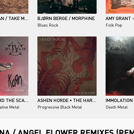
EMMA DONOVAN / TAKE ME TO THE RIVER
BJØRN BERGE / MORPHINE
Blues Rock
Folk Pop
KORN / REWARD THE SCARS (SINGLE)
ASHEN HORDE • THE HARVEST
IMMOLATION
ative Metal
Progressive Black Metal
Death Metal
A / ANGEL FLOWER REMIXES (REM