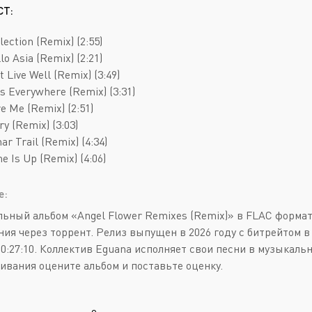
Deathcore
Jazz
СТ:
Death Metal
Pop
lection (Remix) (2:55)
Doom Metal
AOR
lo Asia (Remix) (2:21)
t Live Well (Remix) (3:49)
Folk Metal
Blues Rock
ts Everywhere (Remix) (3:31)
Gothic Metal
Classic Rock
re Me (Remix) (2:51)
ry (Remix) (3:03)
Groove Metal
Folk Rock
ar Trail (Remix) (4:34)
Heavy Metal
Hard Rock
me Is Up (Remix) (4:06)
Melodic Death Metal
New Wave
е:
ьный альбом «Angel Flower Remixes (Remix)» в FLAC формате
ния через торрент. Релиз выпущен в 2026 году с битрейтом в
0:27:10. Коллектив Eguana исполняет свои песни в музыкально
ивания оцените альбом и поставьте оценку.