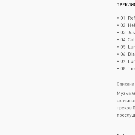
ТРЕКЛИ
• 01. Ref
• 02. Hel
• 03. Jus
• 04. Ca
• 05. Lu
• 06. Dia
• 07. Lun
• 08. Ti
Описани
Музыкал
скачива
треков 0
прослуш