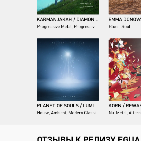
KARMANJAKAH / DIAMOND MORNING
Progressive Metal
,
Progressive Rock
Blues
,
Soul
PLANET OF SOULS / LUMIERE
House
,
Ambient
,
Modern Classical
,
Chillwave
Nu-Metal
,
Altern
ОТЗЫВЫ К РЕЛИЗУ EGUAN