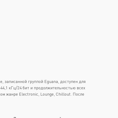
Downtempo
Или войти через
Industrial
Italo-Disco
New Age
Synthpop
Synthwave
Techno
Trance
, записанной группой Eguana, доступен для
 44,1 кГц/24 бит и продолжительностью всех
м жанре Electronic, Lounge, Chillout. После