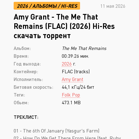
2026
/
АЛЬБОМЫ
/
HI-RES
11 мая 2026
Amy Grant - The Me That
Remains (FLAC) (2026) Hi-Res
скачать торрент
Альбом:
The Me That Remains
Время:
00:39:26 мин.
Год выхода:
2026
г.
Контейнер:
FLAC (tracks)
Исполнитель:
Amy Grant
Битовая скорость:
44,1 кГц/24 бит
Теги:
Folk Pop
Обьем:
473.1 MB
ТРЕКЛИСТ:
01 - The 6th Of January (Yasgur's Farm)
02 - How Do We Get There From Here (feat. Ruby