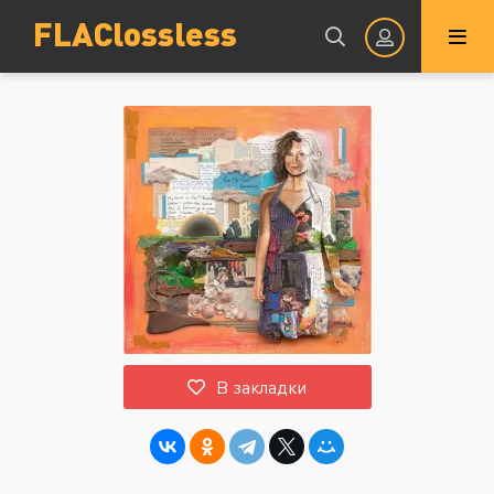
FLAClossless
Авторизация
Запомнить
ВОЙТИ НА САЙТ
В закладки
Регистрация
Восстановить пароль
Или войти через