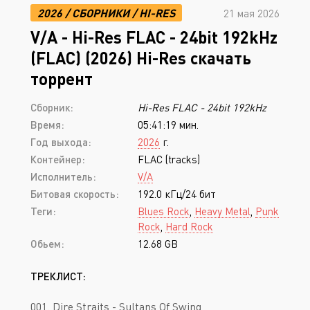
2026
/
СБОРНИКИ
/
HI-RES
21 мая 2026
V/A - Hi-Res FLAC - 24bit 192kHz
(FLAC) (2026) Hi-Res скачать
торрент
Сборник:
Hi-Res FLAC - 24bit 192kHz
Время:
05:41:19 мин.
Год выхода:
2026
г.
Контейнер:
FLAC (tracks)
Исполнитель:
V/A
Битовая скорость:
192.0 кГц/24 бит
Теги:
Blues Rock
,
Heavy Metal
,
Punk
Rock
,
Hard Rock
Обьем:
12.68 GB
ТРЕКЛИСТ:
001. Dire Straits - Sultans Of Swing