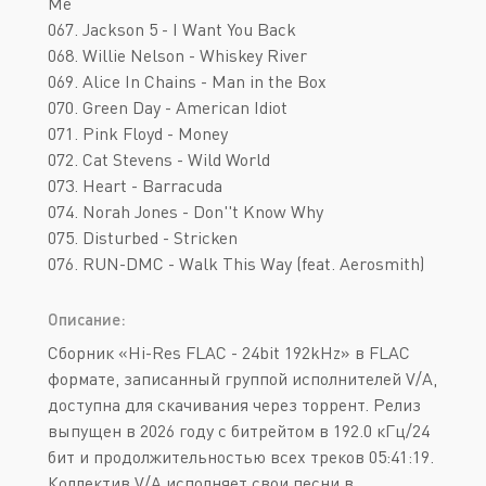
Me
067. Jackson 5 - I Want You Back
068. Willie Nelson - Whiskey River
069. Alice In Chains - Man in the Box
070. Green Day - American Idiot
071. Pink Floyd - Money
072. Cat Stevens - Wild World
073. Heart - Barracuda
074. Norah Jones - Don''t Know Why
075. Disturbed - Stricken
076. RUN-DMC - Walk This Way (feat. Aerosmith)
Описание:
Сборник «Hi-Res FLAC - 24bit 192kHz» в FLAC
формате, записанный группой исполнителей V/A,
доступна для скачивания через торрент. Релиз
выпущен в 2026 году с битрейтом в 192.0 кГц/24
бит и продолжительностью всех треков 05:41:19.
Коллектив V/A исполняет свои песни в