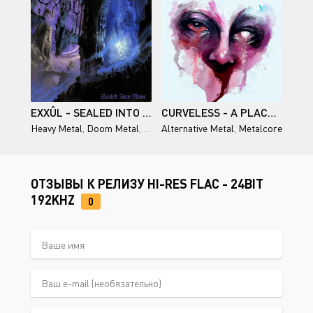
EXXÛL - SEALED INTO NONE 2026
CURVELESS - A PLACE I NEVER LEFT (2026)
Heavy Metal
,
Doom Metal
,
Epic Power Metal
Alternative Metal
,
Metalcore
ОТЗЫВЫ К РЕЛИЗУ HI-RES FLAC - 24BIT
192KHZ
0