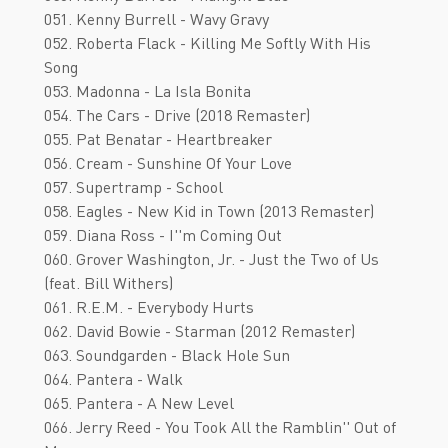
051. Kenny Burrell - Wavy Gravy
052. Roberta Flack - Killing Me Softly With His
Song
053. Madonna - La Isla Bonita
054. The Cars - Drive (2018 Remaster)
055. Pat Benatar - Heartbreaker
056. Cream - Sunshine Of Your Love
057. Supertramp - School
058. Eagles - New Kid in Town (2013 Remaster)
059. Diana Ross - I''m Coming Out
060. Grover Washington, Jr. - Just the Two of Us
(feat. Bill Withers)
061. R.E.M. - Everybody Hurts
062. David Bowie - Starman (2012 Remaster)
063. Soundgarden - Black Hole Sun
064. Pantera - Walk
065. Pantera - A New Level
066. Jerry Reed - You Took All the Ramblin'' Out of