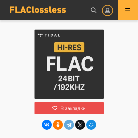
FLAClossless
Авторизация
Запомнить
ВОЙТИ НА САЙТ
В закладки
Регистрация
Восстановить пароль
Или войти через