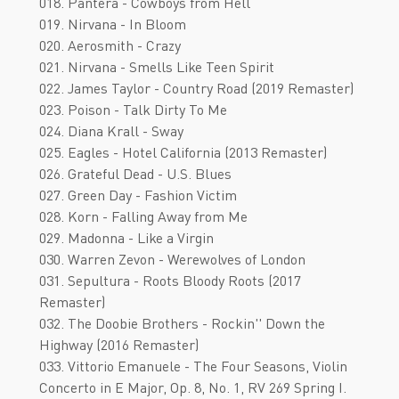
018. Pantera - Cowboys from Hell
019. Nirvana - In Bloom
020. Aerosmith - Crazy
021. Nirvana - Smells Like Teen Spirit
022. James Taylor - Country Road (2019 Remaster)
023. Poison - Talk Dirty To Me
024. Diana Krall - Sway
025. Eagles - Hotel California (2013 Remaster)
026. Grateful Dead - U.S. Blues
027. Green Day - Fashion Victim
028. Korn - Falling Away from Me
029. Madonna - Like a Virgin
030. Warren Zevon - Werewolves of London
031. Sepultura - Roots Bloody Roots (2017
Remaster)
032. The Doobie Brothers - Rockin'' Down the
Highway (2016 Remaster)
033. Vittorio Emanuele - The Four Seasons, Violin
Concerto in E Major, Op. 8, No. 1, RV 269 Spring I.