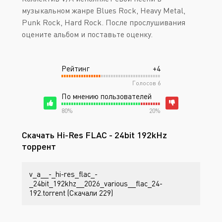
музыкальном жанре Blues Rock, Heavy Metal,
Punk Rock, Hard Rock. После прослушивания
оцените альбом и поставьте оценку.
Рейтинг
+4
Голосов
6
По мнению пользователей
80%
20%
Скачать Hi-Res FLAC - 24bit 192kHz
торрент
v_a__-_hi-res_flac_-
_24bit_192khz__2026_various__flac_24-
192.torrent (Скачали 229)