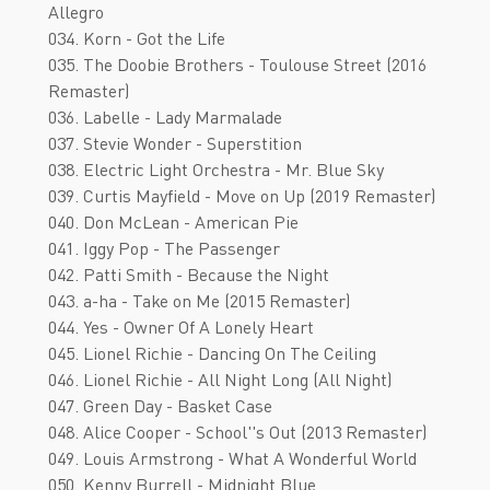
Allegro
034. Korn - Got the Life
035. The Doobie Brothers - Toulouse Street (2016
Remaster)
036. Labelle - Lady Marmalade
037. Stevie Wonder - Superstition
038. Electric Light Orchestra - Mr. Blue Sky
039. Curtis Mayfield - Move on Up (2019 Remaster)
040. Don McLean - American Pie
041. Iggy Pop - The Passenger
042. Patti Smith - Because the Night
043. a-ha - Take on Me (2015 Remaster)
044. Yes - Owner Of A Lonely Heart
045. Lionel Richie - Dancing On The Ceiling
046. Lionel Richie - All Night Long (All Night)
047. Green Day - Basket Case
048. Alice Cooper - School''s Out (2013 Remaster)
049. Louis Armstrong - What A Wonderful World
050. Kenny Burrell - Midnight Blue