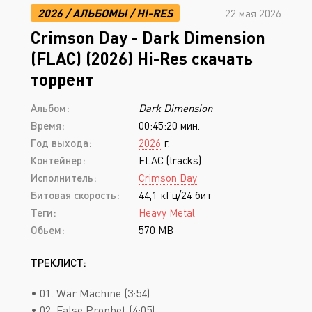
2026
/
АЛЬБОМЫ
/
HI-RES
22 мая 2026
Crimson Day - Dark Dimension
(FLAC) (2026) Hi-Res скачать
торрент
Альбом:
Dark Dimension
Время:
00:45:20 мин.
Год выхода:
2026
г.
Контейнер:
FLAC (tracks)
Исполнитель:
Crimson Day
Битовая скорость:
44,1 кГц/24 бит
Теги:
Heavy Metal
Обьем:
570 MB
ТРЕКЛИСТ:
• 01. War Machine (3:54)
• 02. False Prophet (4:05)