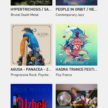
HYPERTRICHOSIS / SADISTIC GAMES WITH RIPPED INTESTINES
PEOPLE IN ORBIT / VIEWPOINT
Brutal Death Metal
Contemporary Jazz
AGUSA - PANACEA - 2026
HADRA TRANCE FESTIVAL 2025
Progressive Rock
,
Psychedelic Rock
Psy-Trance
,
Folk Rock