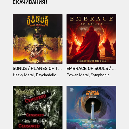
СКАЧИВАНИЯ!
SONUS / PLANES OF TORMENT
EMBRACE OF SOULS / THE BATTLE OF THE DEAD
Heavy Metal
,
Psychedelic Rock
,
Power Metal
Stoner Metal
,
Symphonic Metal