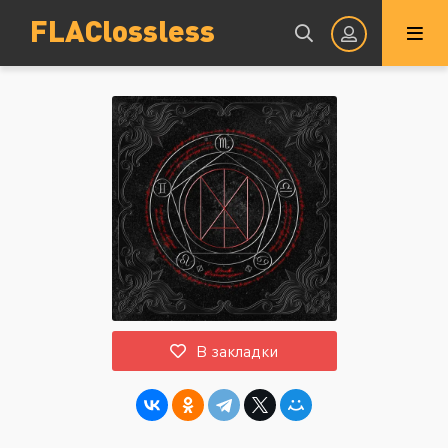
FLAClossless
Авторизация
Запомнить
ВОЙТИ НА САЙТ
В закладки
Регистрация
Восстановить пароль
Или войти через