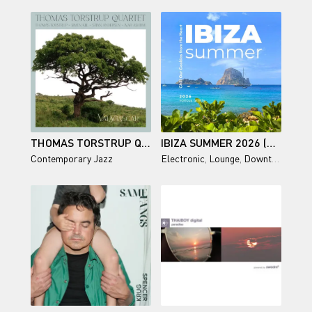
THOMAS TORSTRUP QUARTET / VALAGASCAR
IBIZA SUMMER 2026 (CHILL OUT COOKIES FROM THE HEART)
Contemporary Jazz
Electronic
,
Lounge
,
Downtempo
,
Chi