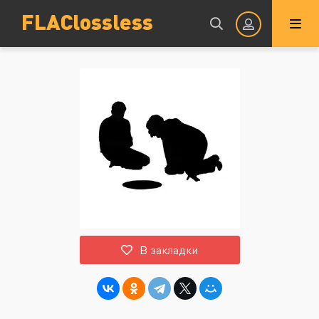
FLAClossless
Авторизация
Запомнить
ВОЙТИ НА САЙТ
В закладки
Регистрация
Восстановить пароль
Или войти через