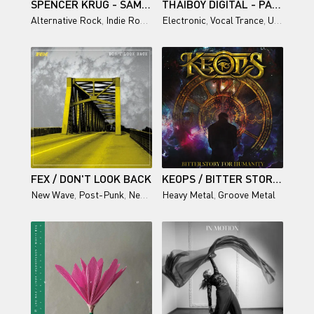
SPENCER KRUG - SAME FANGS (2026)
THAIBOY DIGITAL - PARADISE (2026)
Alternative Rock
,
Indie Rock
,
Singer-Songwriter
Electronic
,
Vocal Trance
,
Uplifting Trance
FEX / DON'T LOOK BACK
KEOPS / BITTER STORY FOR HUMANITY
New Wave
,
Post-Punk
,
Neue Deutsche Welle
Heavy Metal
,
,
Groove Metal
Rock