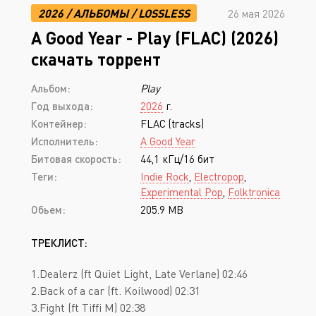
2026
/
АЛЬБОМЫ
/
LOSSLESS
26 мая 2026
A Good Year - Play (FLAC) (2026)
скачать торрент
Альбом:
Play
Год выхода:
2026
г.
Контейнер:
FLAC (tracks)
Исполнитель:
A Good Year
Битовая скорость:
44,1 кГц/16 бит
Теги:
Indie Rock
,
Electropop
,
Experimental Pop
,
Folktronica
Обьем:
205.9 MB
ТРЕКЛИСТ:
1.Dealerz (ft Quiet Light, Late Verlane) 02:46
2.Back of a car (ft. Koilwood) 02:31
3.Fight (ft Tiffi M) 02:38