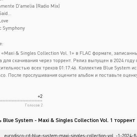
amente D'amelia (Radio Mix)
Said...
 Love
ic Symphony
е:
 «Maxi & Singles Collection Vol. 1» в FLAC формате, записан
а для скачивания через торрент. Релиз выпущен в 2024 году с
ительностью всех треков 01:17:46. Коллектив Blue System и
sco. После прослушивания оцените альбом и поставьте оценку
+2
Голосов
2
 Blue System - Maxi & Singles Collection Vol. 1 торрент
eurodisco-cd-blue-system-maxi-singles-collection-vol_-1-2024-f