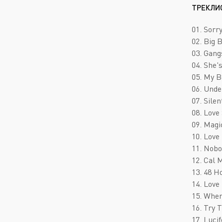
ТРЕКЛИ
01. Sorry
02. Big 
03. Gang
04. She'
05. My B
06. Unde
07. Sile
08. Love
09. Mag
10. Lov
11. Nobo
12. Cal 
13. 48 H
14. Love
15. Whe
16. Try 
17. Lucif