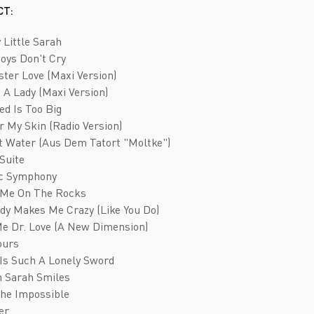
Deathcore
Jazz
СТ:
Death Metal
Pop
 Little Sarah
Doom Metal
AOR
Boys Don't Cry
ster Love (Maxi Version)
Folk Metal
Blues Rock
s A Lady (Maxi Version)
Gothic Metal
Classic Rock
ed Is Too Big
r My Skin (Radio Version)
Groove Metal
Folk Rock
nt Water (Aus Dem Tatort "Moltke")
Heavy Metal
Hard Rock
 Suite
ic Symphony
Melodic Death Metal
New Wave
e Me On The Rocks
dy Makes Me Crazy (Like You Do)
Me Dr. Love (A New Dimension)
ours
 Is Such A Lonely Sword
n Sarah Smiles
The Impossible
er