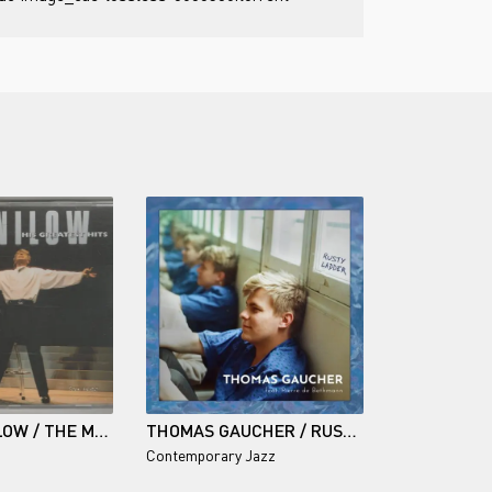
BARRY MANILOW / THE MAGIC OF... MANILOW - HIS GREATEST HITS
THOMAS GAUCHER / RUSTY LADDER
Contemporary Jazz