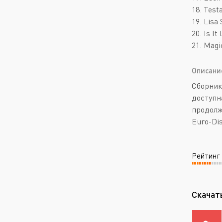
18. Test
19. Lisa 
20. Is It
21. Mag
Описани
Сборник
доступн
продолж
Euro-Di
Рейтинг
Скачать