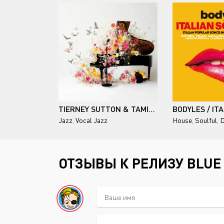
TIERNEY SUTTON & TAMIR HENDELMAN / SPRING
Jazz
,
Vocal Jazz
House
,
Soulful
,
D
ОТЗЫВЫ К РЕЛИЗУ BLUE S