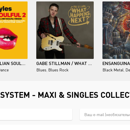
BODYLES / ITALIAN SOULFUL 2
GABE STILLMAN / WHAT HAPPENS NEXT?
ance
Blues
,
Blues Rock
Black Metal
,
De
YSTEM - MAXI & SINGLES COLLEC