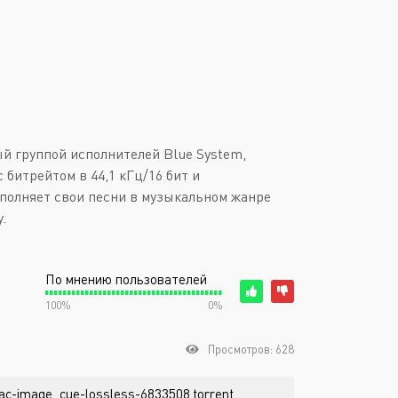
ный группой исполнителей Blue System,
 битрейтом в 44,1 кГц/16 бит и
сполняет свои песни в музыкальном жанре
.
По мнению пользователей
100%
0%
Просмотров: 628
lac-image_cue-lossless-6833508.torrent