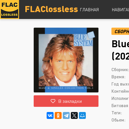
FLAClossless
ГЛАВНАЯ
НАВИГА
СБОР
DSD
Blu
Hi-Res
Lossless
(20
Vinyl
Топ 100
Сборник
Время:
Год вых
Контейн
Исполни
В закладки
Битовая 
Теги:
Обьем: