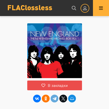
FLAClossless
Авторизация
Запомнить
ВОЙТИ НА САЙТ
В закладки
Регистрация
Восстановить пароль
Или войти через