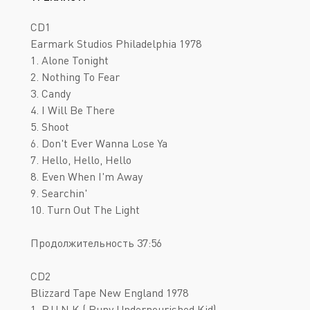
CD1
Earmark Studios Philadelphia 1978
1. Alone Tonight
2. Nothing To Fear
3. Candy
4. I Will Be There
5. Shoot
6. Don't Ever Wanna Lose Ya
7. Hello, Hello, Hello
8. Even When I'm Away
9. Searchin'
10. Turn Out The Light
Продолжительность 37:56
CD2
Blizzard Tape New England 1978
1. P.U.N.K ( Puny Undernourished Kid)