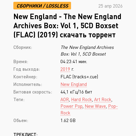
СБОРНИКИ
/
LOSSLESS
25 апр 2026
New England - The New England
Archives Box: Vol 1, 5CD Boxset
(FLAC) (2019) скачать торрент
Сборник:
The New England Archives
Box: Vol 1, 5CD Boxset
Время:
04:23:41 мин.
Год выхода:
2019
г.
Контейнер:
FLAC (tracks+.cue)
Исполнитель:
New England
Битовая скорость:
44,1 кГц/16 бит
Теги:
AOR
,
Hard Rock
,
Art Rock
,
Power Pop
,
New Wave
,
Pop-
Rock
Обьем:
1.62 GB
ТРЕКЛИСТ: