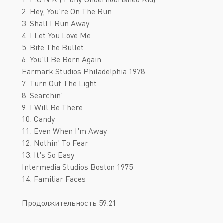
2. Hey, You're On The Run
3. Shall I Run Away
4. I Let You Love Me
5. Bite The Bullet
6. You'll Be Born Again
Earmark Studios Philadelphia 1978
7. Turn Out The Light
8. Searchin'
9. I Will Be There
10. Candy
11. Even When I'm Away
12. Nothin' To Fear
13. It's So Easy
Intermedia Studios Boston 1975
14. Familiar Faces
Продолжительность 59:21