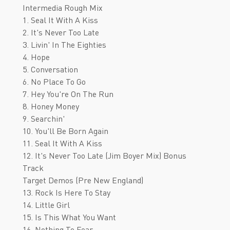
Intermedia Rough Mix
1. Seal It With A Kiss
2. It's Never Too Late
3. Livin' In The Eighties
4. Hope
5. Conversation
6. No Place To Go
7. Hey You're On The Run
8. Honey Money
9. Searchin'
10. You'll Be Born Again
11. Seal It With A Kiss
12. It's Never Too Late (Jim Boyer Mix) Bonus
Track
Target Demos (Pre New England)
13. Rock Is Here To Stay
14. Little Girl
15. Is This What You Want
16. Nothing To Fear