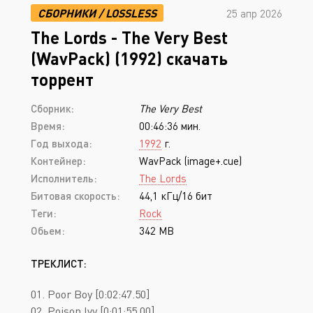
СБОРНИКИ
/
LOSSLESS
25 апр 2026
The Lords - The Very Best
(WavPack) (1992) скачать
торрент
Сборник:
The Very Best
Время:
00:46:36 мин.
Год выхода:
1992
г.
Контейнер:
WavPack (image+.cue)
Исполнитель:
The Lords
Битовая скорость:
44,1 кГц/16 бит
Теги:
Rock
Обьем:
342 MB
ТРЕКЛИСТ:
01. Poor Boy [0:02:47.50]
02. Poison Ivy [0:01:55.00]