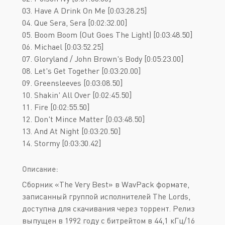
03. Have A Drink On Me [0:03:28.25]
04. Que Sera, Sera [0:02:32.00]
05. Boom Boom (Out Goes The Light) [0:03:48.50]
06. Michael [0:03:52.25]
07. Gloryland / John Brown's Body [0:05:23.00]
08. Let's Get Together [0:03:20.00]
09. Greensleeves [0:03:08.50]
10. Shakin' All Over [0:02:45.50]
11. Fire [0:02:55.50]
12. Don't Mince Matter [0:03:48.50]
13. And At Night [0:03:20.50]
14. Stormy [0:03:30.42]
Описание:
Сборник «The Very Best» в WavPack формате,
записанный группой исполнителей The Lords,
доступна для скачивания через торрент. Релиз
выпущен в 1992 году с битрейтом в 44,1 кГц/16