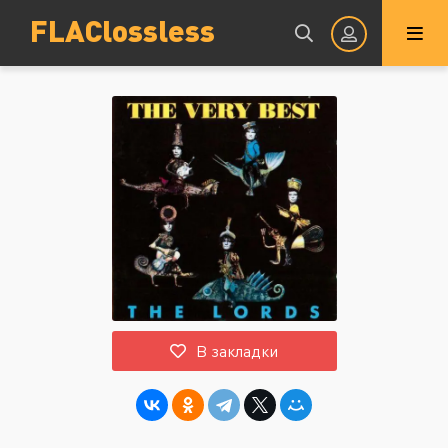
FLAClossless
Авторизация
Запомнить
ВОЙТИ НА САЙТ
В закладки
Регистрация
Восстановить пароль
Или войти через