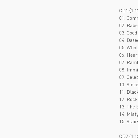
CD1 {1:1
01. Com
02. Babe
03. Good
04. Daze
05. Whol
06. Hear
07. Ramb
08. Immi
09. Cele
10. Sinc
11. Blac
12. Rock
13. The 
14. Mist
15. Stai
CD2 {1:1