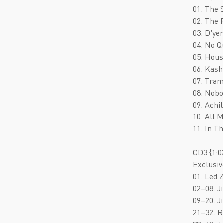
01. The
02. The 
03. D'ye
04. No Q
05. Hous
06. Kash
07. Tram
08. Nobo
09. Achi
10. All 
11. In T
CD3 {1:0
Exclusiv
01. Led 
02–08. J
09–20. J
21–32. R