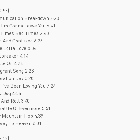
Deathcore
Jazz
2:54}
Death Metal
Pop
munication Breakdown 2:28
 I'm Gonna Leave You 6:41
Doom Metal
AOR
 Times Bad Times 2:43
Folk Metal
Blues Rock
d And Confused 6:26
e Lotta Love 5:34
Gothic Metal
Classic Rock
tbreaker 4:14
Groove Metal
Folk Rock
le On 4:24
grant Song 2:23
Heavy Metal
Hard Rock
bration Day 3:28
Melodic Death Metal
New Wave
e I've Been Loving You 7:24
k Dog 4:54
 And Roll 3:40
Battle Of Evermore 5:51
y Mountain Hop 4:39
rway To Heaven 8:01
2:12}