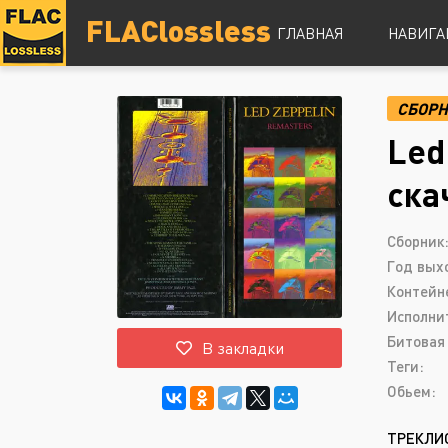
FLAClossless
ГЛАВНАЯ
НАВИГА
СБОР
DSD
Led
Hi-Res
Lossless
ска
Vinyl
Топ 100
Сборник
Год вых
Контейн
Исполни
Битовая 
В закладки
Теги:
Обьем:
ТРЕКЛИ