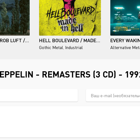
ELINA DUNI & ROB LUFT / REACHING FOR THE MOON
HELL BOULEVARD / MADE IN HELL
Gothic Metal
,
Industrial
Alternative Met
PPELIN - REMASTERS (3 CD) - 19