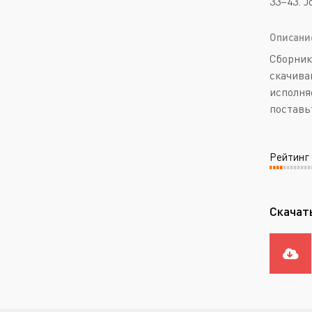
33–43. J
Описани
Сборник
скачиван
исполня
поставь
Рейтинг
Скачать