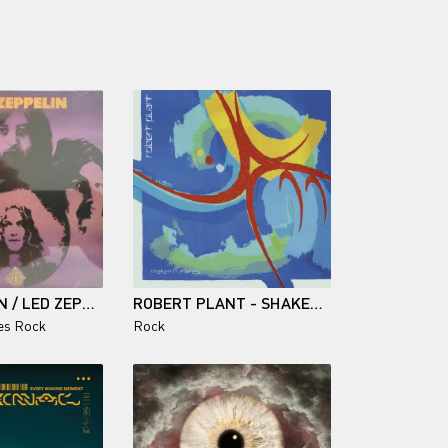
LED ZEPPELIN / LED ZEPPELIN III
ROBERT PLANT - SHAKEN 'N' STIRRED
es Rock
Rock