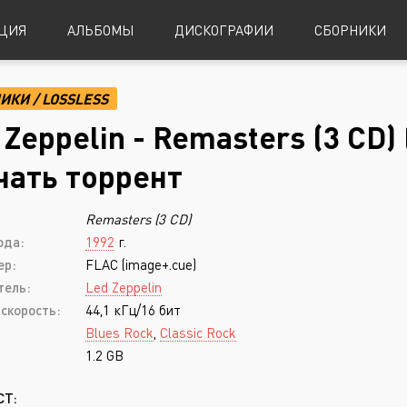
ЦИЯ
АЛЬБОМЫ
ДИСКОГРАФИИ
СБОРНИКИ
НИКИ
/
LOSSLESS
Alternative Metal
Power Metal
 Zeppelin - Remasters (3 CD) 
Alternative Rock
Progressive Metal
чать торрент
Indie Rock
Sludge Metal
:
Remasters (3 CD)
Industrial Metal
Speed Metal
ода:
1992
г.
Metalcore
Symphonic Metal
ер:
FLAC (image+.cue)
Nu-Metal
Symphonic Power Metal
тель:
Led Zeppelin
скорость:
44,1 кГц/16 бит
Post-Hardcore
Thrash Metal
Blues Rock
,
Classic Rock
Punk Rock
Blues
1.2 GB
Black Metal
Classical
СТ: