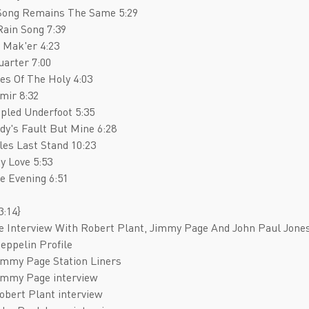
 Song Remains The Same 5:29
Rain Song 7:39
r Mak'er 4:23
uarter 7:00
es Of The Holy 4:03
mir 8:32
pled Underfoot 5:35
dy's Fault But Mine 6:28
lles Last Stand 10:23
My Love 5:53
he Evening 6:51
3:14}
e Interview With Robert Plant, Jimmy Page And John Paul Jone
Zeppelin Profile
immy Page Station Liners
immy Page interview
obert Plant interview