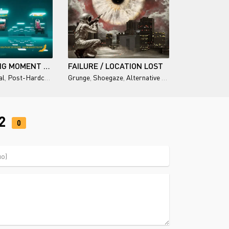
EVERY WAKING MOMENT - LIMINAL
FAILURE / LOCATION LOST
al
,
Post-Hardcore
Grunge
,
Shoegaze
,
Alternative Rock
92
0