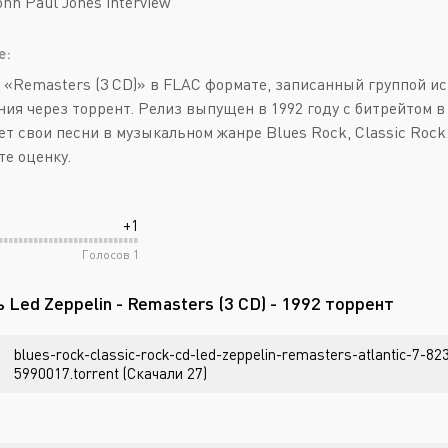
ohn Paul Jones interview
е:
 «Remasters (3 CD)» в FLAC формате, записанный группой ис
ия через торрент. Релиз выпущен в 1992 году с битрейтом в 4
ет свои песни в музыкальном жанре Blues Rock, Classic Roc
те оценку.
+1
Голосов
1
 Led Zeppelin - Remasters (3 CD) - 1992 торрент
blues-rock-classic-rock-cd-led-zeppelin-remasters-atlantic-7-8
5990017.torrent (Скачали 27)