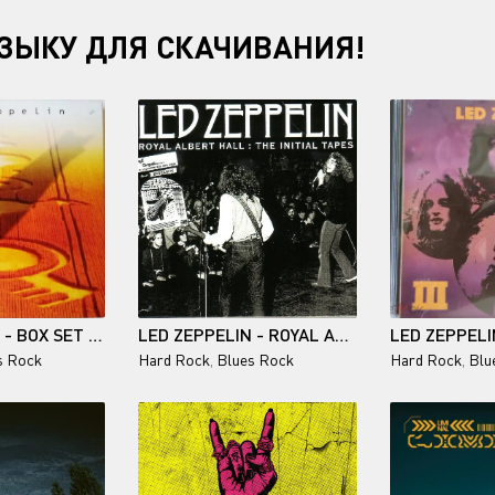
ЗЫКУ ДЛЯ СКАЧИВАНИЯ!
LED ZEPPELIN - BOX SET (REMASTERS 4 CD SET, JAPAN) - 1990
LED ZEPPELIN - ROYAL ALBERT HALL: THE INITIAL TAPES (UNOFFICIAL)
s Rock
Hard Rock
,
Blues Rock
Hard Rock
,
Blu