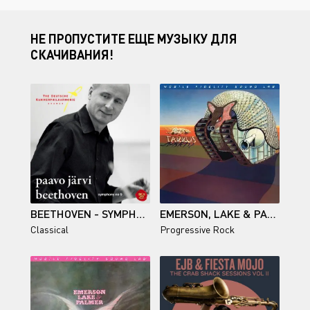
НЕ ПРОПУСТИТЕ ЕЩЕ МУЗЫКУ ДЛЯ
СКАЧИВАНИЯ!
BEETHOVEN - SYMPHONY NO. 9 "CHORAL" (CHRISTIANE OELZE, PETRA LANG, KLAUS FLORIAN VOGT, MATTHIAS GOERNE, DEUTSCHER KAMMERCHOR, DEUTSCHE KAMMERPHILHARMONIE BREMEN, PAAVO JÄRVI) - 2008/2026
EMERSON, LAKE & PALMER - TARKUS - 1971/2026
Classical
Progressive Rock