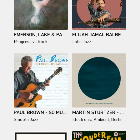
EMERSON, LAKE & PALMER - EMERSON, LAKE & PALMER - 1970/2025
ELIJAH JAMAL BALBED / FIESTA MOJO: THE CRAB SHACK SESSIONS, VOL. 2
Progressive Rock
Latin Jazz
PAUL BROWN - SO MUCH TO SAY
MARTIN STÜRTZER - DYSON SPHERE BETA
Smooth Jazz
Electronic
,
Ambient
,
Berlin School