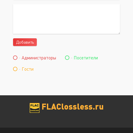
Добавить
-
Администраторы
-
Посетители
-
Гости
FLAClossless.ru