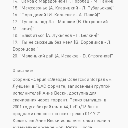
14. "Самба с Марадонной (Р. Горобец - М. Танич)"
15. "Межсезонье (А. Клевицкий - Л. Рубальская)"
16. "Пора домой (И. Корнелюк - А. Палей)"
17. "Туннель под Ла - Маншем (В. Островский -
М. Танич)"
18. "Влюбиться (А. Лукьянов - Г. Белкин)"
19. "Ты не сможешь без меня (В. Боровиков - Л.
Воронцова)"
20. "Маленький рай (А. Исааков - В. Строганов)"
Описание:
Сборник «Серия «Звёзды Советской Эстрады».
Лучшее» в FLAC формате, записанный группой
исполнителей Анне Вески, доступна для
скачивания через торрент. Релиз выпущен в
2001 году с битрейтом в 44,1 кГц/16 бит и
продолжительностью всех треков 01:17:21.
Коллектив Анне Вески исполняет свои песни в
музыкальном жанре Pop, Retro. После