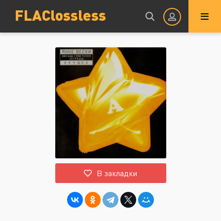
FLAClossless
Авторизация
Запомнить
ВОЙТИ НА САЙТ
В закладки
Регистрация
Восстановить пароль
Или войти через