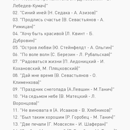
Лебедев-Кумач)"
02. "Синий иней (Н. Седака - А. Азизов)"
03. "Продлись счастье (В. Севастьянов - А.
Римицан)"
04. "Хочу быть красивой (Л. Квинт - Б.
Дубровин)"
05. "Остров любви (Ю. Стейнфелдт - А. Ольгин)"
06. "По воле волн (С. Березин - Л. Рубальская)"
07. "Радоваться жизни (П. Аедоницкий - И.
Кохановский, М. Пляцковский)"
08. "Дай мне время (В. Севастьянов - О.
Клименкова)"
09. "Праздник снегопада (А.Левшин - М.Танич)"
10. "На седьмом небе (В. Матецкий - Л.
Воронцова)"
11. "Не виновата я (А. Исааков - В. Хлебников)"
12. "Был таким хорошим (Р. Горобец - М. Танич)"
13. "Две печали (Г. Мовсесян - И. Шаферан)"