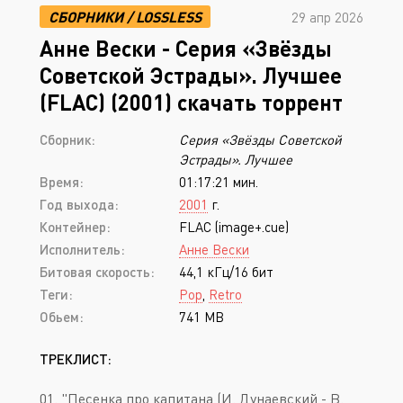
СБОРНИКИ
/
LOSSLESS
29 апр 2026
Анне Вески - Серия «Звёзды
Советской Эстрады». Лучшее
(FLAC) (2001) скачать торрент
Сборник:
Серия «Звёзды Советской
Эстрады». Лучшее
Время:
01:17:21 мин.
Год выхода:
2001
г.
Контейнер:
FLAC (image+.cue)
Исполнитель:
Анне Вески
Битовая скорость:
44,1 кГц/16 бит
Теги:
Pop
,
Retro
Обьем:
741 MB
ТРЕКЛИСТ:
01. "Песенка про капитана (И. Дунаевский - В.