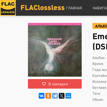
FLAClossless
ГЛАВНАЯ
НАВИГА
АЛЬБ
DSD
Eme
Hi-Res
Lossless
(DS
Vinyl
Топ 100
Альбом:
Время:
Годы вы
Контейн
Исполни
В закладки
Битовая 
Теги:
Обьем: