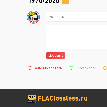
1970/2025
0
Добавить
-
Администраторы
-
Посетители
FLAClossless.ru