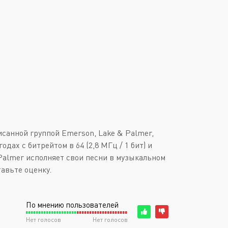
Downtempo
Или войти через
Industrial
Italo-Disco
New Age
Synthpop
Synthwave
Techno
санной группой Emerson, Lake & Palmer,
Trance
дах с битрейтом в 64 (2,8 МГц / 1 бит) и
Palmer исполняет свои песни в музыкальном
авьте оценку.
По мнению пользователей
Нет голосов
Нет голосов