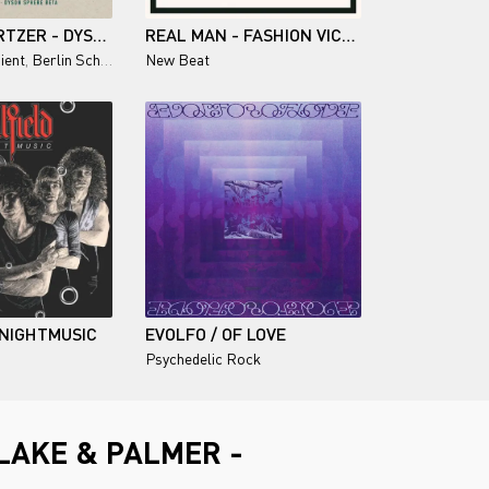
MARTIN STÜRTZER - DYSON SPHERE BETA
REAL MAN - FASHION VICTIMS (12'' SINGLE)
ient
,
Berlin School
New Beat
 NIGHTMUSIC
EVOLFO / OF LOVE
Psychedelic Rock
LAKE & PALMER -