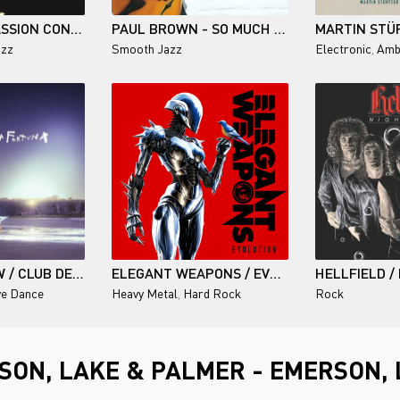
RAY LEMA / PASSION CONGO
PAUL BROWN - SO MUCH TO SAY
azz
Smooth Jazz
Electronic
,
Amb
LORENZO BITW / CLUB DELLA FORTUNA
ELEGANT WEAPONS / EVOLUTION
HELLFIELD /
ve Dance
Heavy Metal
,
Hard Rock
Rock
ON, LAKE & PALMER - EMERSON, 