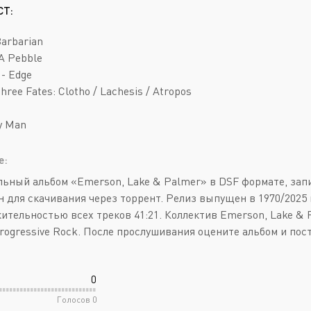
Deathcore
Jazz
СТ:
Death Metal
Pop
Barbarian
Doom Metal
AOR
A Pebble
 - Edge
Folk Metal
Blues Rock
hree Fates: Clotho / Lachesis / Atropos
Gothic Metal
Classic Rock
y Man
Groove Metal
Folk Rock
Heavy Metal
Hard Rock
е:
ьный альбом «Emerson, Lake & Palmer» в DSF формате, запи
Melodic Death Metal
New Wave
 для скачивания через торрент. Релиз выпущен в 1970/2025 го
ительностью всех треков 41:21. Коллектив Emerson, Lake & 
rogressive Rock. После прослушивания оцените альбом и пост
0
Голосов
0