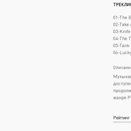
ТРЕКЛИ
01-The 
02-Take 
03-Knife
04-The T
05-Tank
06-Luck
Описани
Музыкал
доступен
продолж
жанре P
Рейтинг