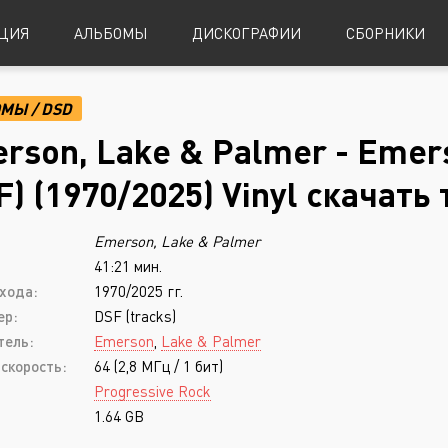
ЦИЯ
АЛЬБОМЫ
ДИСКОГРАФИИ
СБОРНИКИ
ОМЫ
/
DSD
Alternative Metal
Power Metal
rson, Lake & Palmer - Emer
Alternative Rock
Progressive Metal
F) (1970/2025) Vinyl скачать
Indie Rock
Sludge Metal
Emerson, Lake & Palmer
Industrial Metal
Speed Metal
41:21 мин.
Metalcore
Symphonic Metal
хода:
1970/2025 гг.
Nu-Metal
Symphonic Power Metal
ер:
DSF (tracks)
тель:
Emerson
,
Lake & Palmer
Post-Hardcore
Thrash Metal
скорость:
64 (2,8 МГц / 1 бит)
Punk Rock
Blues
Progressive Rock
1.64 GB
Black Metal
Classical