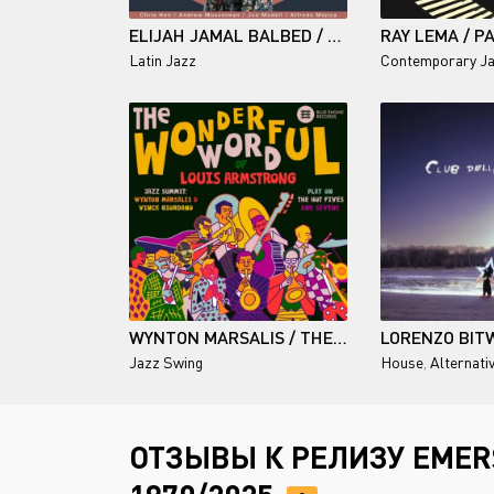
ELIJAH JAMAL BALBED / FIESTA MOJO: THE CRAB SHACK SESSIONS, VOL. 2
Latin Jazz
Contemporary J
WYNTON MARSALIS / THE WONDERFUL WORD OF LOUIS ARMSTRONG
Jazz Swing
House
,
Alternati
ОТЗЫВЫ К РЕЛИЗУ EMERS