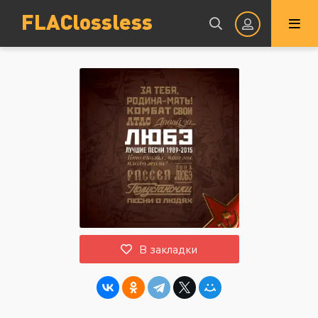
FLAClossless
Авторизация
Запомнить
ВОЙТИ НА САЙТ
В закладки
Регистрация
Восстановить пароль
Или войти через