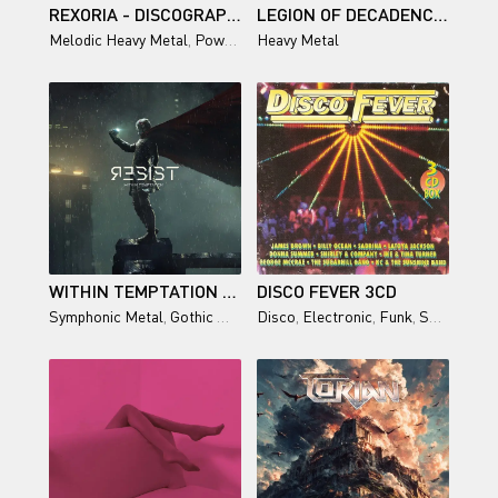
REXORIA - DISCOGRAPHY (2018-2026)
LEGION OF DECADENCE - NO ROAD LEFT TO BURN
Melodic Heavy Metal
,
Power Metal
Heavy Metal
WITHIN TEMPTATION - RESIST (EXTENDED DELUXE EDITION) (2019)
DISCO FEVER 3CD
Symphonic Metal
,
Gothic Metal
Disco
,
Electronic
,
Funk
,
Soul