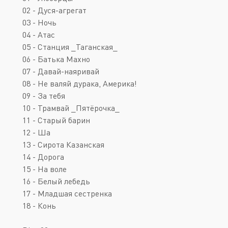
02 - Дуся-агрегат
03 - Ночь
04 - Атас
05 - Станция _Таганская_
06 - Батька Махно
07 - Давай-наяривай
08 - Не валяй дурака, Америка!
09 - За тебя
10 - Трамвай _Пятёрочка_
11 - Старый барин
12 - Ша
13 - Сирота Казанская
14 - Дорога
15 - На воле
16 - Белый лебедь
17 - Младшая сестренка
18 - Конь