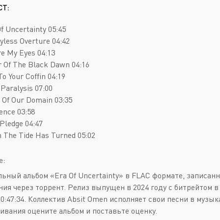
Deathcore
Jazz
СТ:
Death Metal
Pop
Of Uncertainty 05:45
Doom Metal
AOR
yless Overture 04:42
re My Eyes 04:13
Folk Metal
Blues Rock
r Of The Black Dawn 04:16
Gothic Metal
Classic Rock
To Your Coffin 04:19
 Paralysis 07:00
Groove Metal
Folk Rock
s Of Our Domain 03:35
Heavy Metal
Hard Rock
lence 03:58
 Pledge 04:47
Melodic Death Metal
New Wave
 The Tide Has Turned 05:02
е:
ьный альбом «Era Of Uncertainty» в FLAC формате, записанн
ния через торрент. Релиз выпущен в 2024 году с битрейтом в
00:47:34. Коллектив Absit Omen исполняет свои песни в музы
ивания оцените альбом и поставьте оценку.