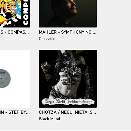
THE HOOSIERS - COMPASSION
MAHLER - SYMPHONY NO 5 - WIENER PHILHARMONIKER, ANDRIS NELSONS (2026)
Classical
PETER GRIFFIN - STEP BY STEP (12'' SINGLE)
CHOTZÄ / NEGU, NIETA, SCHTACHUDRAHT
Black Metal