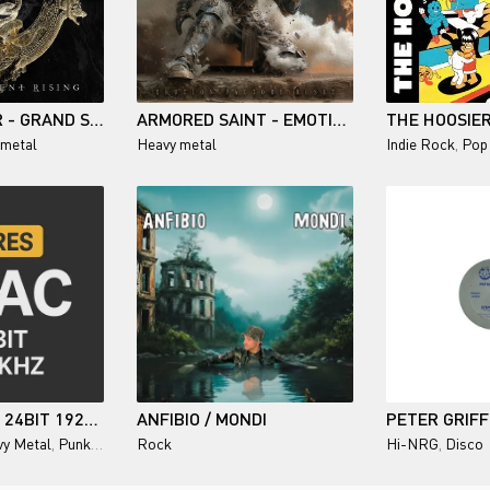
DIMMU BORGIR - GRAND SERPENT RISING
ARMORED SAINT - EMOTION FACTORY RESET
 metal
Heavy metal
Indie Rock
,
Pop
HI-RES FLAC - 24BIT 192KHZ
ANFIBIO / MONDI
y Metal
,
Punk Rock
,
Hard Rock
Rock
Hi-NRG
,
Disco