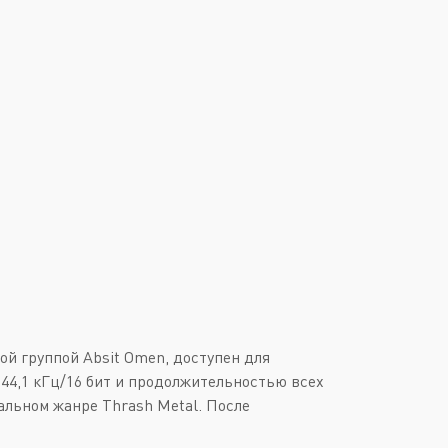
Downtempo
Или войти через
Industrial
Italo-Disco
New Age
Synthpop
Synthwave
Techno
Trance
ой группой Absit Omen, доступен для
 44,1 кГц/16 бит и продолжительностью всех
кальном жанре Thrash Metal. После