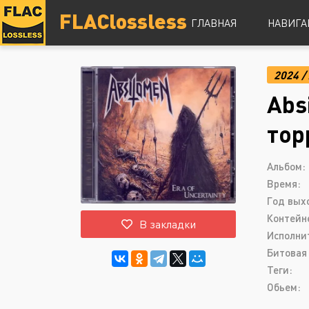
FLAClossless
ГЛАВНАЯ
НАВИГА
2024
/
DSD
Abs
Hi-Res
Lossless
тор
Vinyl
Топ 100
Альбом:
Время:
Год вых
Контейн
В закладки
Исполни
Битовая 
Теги:
Обьем: