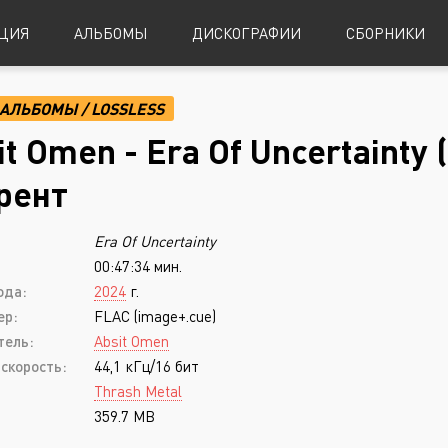
ЦИЯ
АЛЬБОМЫ
ДИСКОГРАФИИ
СБОРНИКИ
АЛЬБОМЫ
/
LOSSLESS
Alternative Metal
Power Metal
it Omen - Era Of Uncertainty 
Alternative Rock
Progressive Metal
рент
Indie Rock
Sludge Metal
Era Of Uncertainty
Industrial Metal
Speed Metal
00:47:34 мин.
Metalcore
Symphonic Metal
ода:
2024
г.
Nu-Metal
Symphonic Power Metal
ер:
FLAC (image+.cue)
тель:
Absit Omen
Post-Hardcore
Thrash Metal
скорость:
44,1 кГц/16 бит
Punk Rock
Blues
Thrash Metal
359.7 MB
Black Metal
Classical