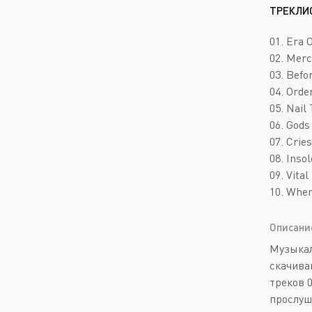
ТРЕКЛИ
01. Era 
02. Merc
03. Befo
04. Orde
05. Nail 
06. Gods
07. Crie
08. Inso
09. Vital
10. When
Описани
Музыкал
скачива
треков 
прослуш