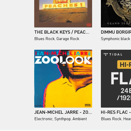
THE BLACK KEYS / PEACHES!
Blues Rock
,
Garage Rock
Symphonic black
JEAN-MICHEL JARRE - ZOOLOOK (REISSUE, REPRESS) 1984/1987
Electronic
,
Synthpop
,
Ambient
Blues Rock
,
Heav