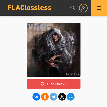
FLAClossless
Авторизация
Запомнить
ВОЙТИ НА САЙТ
В закладки
Регистрация
Восстановить пароль
Или войти через