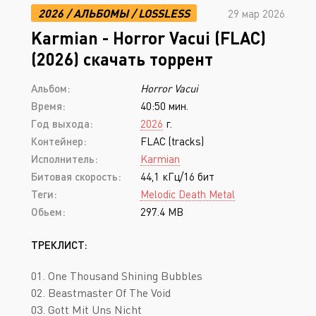
2026
/
АЛЬБОМЫ
/
LOSSLESS
29 мар 2026
Karmian - Horror Vacui (FLAC)
(2026) скачать торрент
Альбом:
Horror Vacui
Время:
40:50 мин.
Год выхода:
2026
г.
Контейнер:
FLAC (tracks)
Исполнитель:
Karmian
Битовая скорость:
44,1 кГц/16 бит
Теги:
Melodic Death Metal
Обьем:
297.4 MB
ТРЕКЛИСТ:
01. One Thousand Shining Bubbles
02. Beastmaster Of The Void
03. Gott Mit Uns Nicht