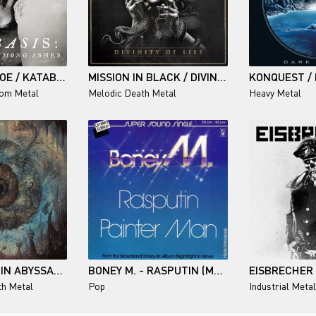
A DREAM OF POE / KATABASIS: A MARRIAGE AMONG ASHES
MISSION IN BLACK / DIVINITY OF LIES
KONQUEST /
om Metal
Melodic Death Metal
Heavy Metal
ORDH - BLIND IN ABYSSAL REALMS
BONEY M. - RASPUTIN (MAXI-SINGLE) - 1978
th Metal
Pop
Industrial Metal