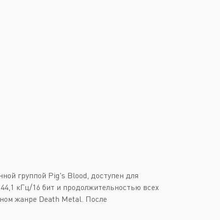
Downtempo
Или войти через
Industrial
Italo-Disco
New Age
Synthpop
Synthwave
Techno
Trance
ной группой Pig's Blood, доступен для
 44,1 кГц/16 бит и продолжительностью всех
ьном жанре Death Metal. После