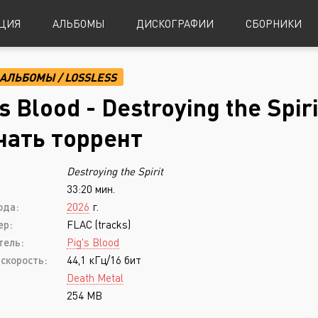
ЦИЯ
АЛЬБОМЫ
ДИСКОГРАФИИ
СБОРНИКИ
АЛЬБОМЫ
/
LOSSLESS
Alternative Metal
Power Metal
s Blood - Destroying the Spir
Alternative Rock
Progressive Metal
чать торрент
Indie Rock
Sludge Metal
Destroying the Spirit
Industrial Metal
Speed Metal
33:20 мин.
Metalcore
Symphonic Metal
ода:
2026
г.
Nu-Metal
Symphonic Power Metal
ер:
FLAC (tracks)
тель:
Pig's Blood
Post-Hardcore
Thrash Metal
скорость:
44,1 кГц/16 бит
Punk Rock
Blues
Death Metal
254 MB
Black Metal
Classical