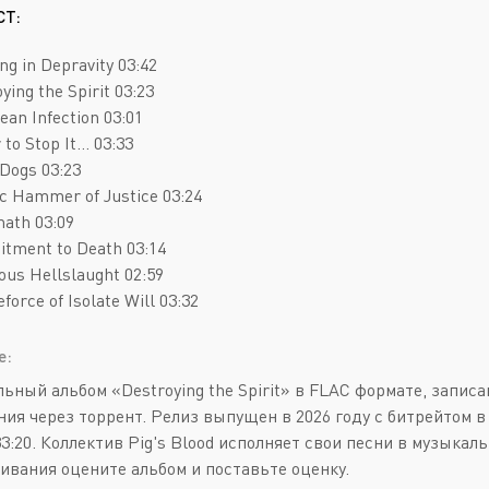
Deathcore
Jazz
СТ:
Death Metal
Pop
ing in Depravity 03:42
Doom Metal
AOR
ying the Spirit 03:23
rean Infection 03:01
Folk Metal
Blues Rock
to Stop It... 03:33
Gothic Metal
Classic Rock
 Dogs 03:23
ic Hammer of Justice 03:24
Groove Metal
Folk Rock
math 03:09
Heavy Metal
Hard Rock
tment to Death 03:14
ous Hellslaught 02:59
Melodic Death Metal
New Wave
eforce of Isolate Will 03:32
е:
ьный альбом «Destroying the Spirit» в FLAC формате, записан
ния через торрент. Релиз выпущен в 2026 году с битрейтом в
33:20. Коллектив Pig's Blood исполняет свои песни в музыкал
ивания оцените альбом и поставьте оценку.