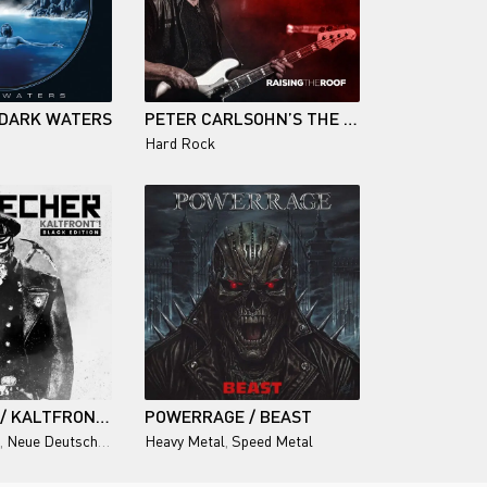
 DARK WATERS
PETER CARLSOHN’S THE RISE / RAISING THE ROOF
Hard Rock
EISBRECHER / KALTFRONT°! (BLACK EDITION) 2025/2026
POWERRAGE / BEAST
,
Neue Deutsche Härte
Heavy Metal
,
Speed Metal