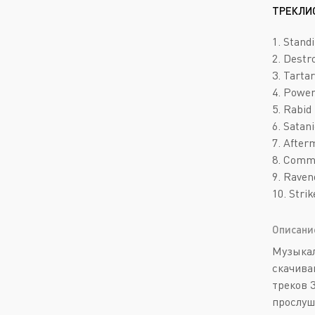
ТРЕКЛИ
1. Stand
2. Destro
3. Tarta
4. Power 
5. Rabid
6. Satan
7. After
8. Commi
9. Raven
10. Strik
Описани
Музыкал
скачива
треков 
прослуш