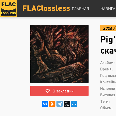
FLAClossless
ГЛАВНАЯ
НАВИГА
2026
/
DSD
Pig'
Hi-Res
Lossless
ска
Vinyl
Топ 100
Альбом:
Время:
Год вых
Контейн
Исполни
В закладки
Битовая 
Теги:
Обьем: