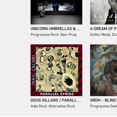
UNICORN UMBRELLAS & MICHAEL SADLER / EVERY PICTURE TELLS A STORY
Progressive Rock
,
Neo-Prog
,
Melodic Rock
Gothic Metal
,
Do
DOUG GILLARD / PARALLEL STRIDE
Indie Rock
,
Alternative Rock
Progressive Dea