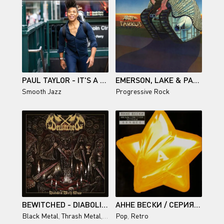
PAUL TAYLOR - IT'S A BRAND NEW DAY
EMERSON, LAKE & PALMER - TARKUS
Smooth Jazz
Progressive Rock
BEWITCHED - DIABOLICAL DEATH MASS (2026)
АННЕ ВЕСКИ / СЕРИЯ «ЗВЁЗДЫ СОВЕТСКОЙ ЭСТРАДЫ». ЛУЧШЕЕ 2001
Black Metal
,
Thrash Metal
,
Heavy Metal
Pop
,
Retro