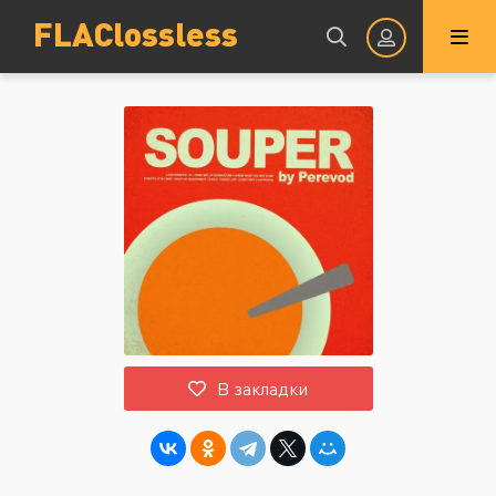
FLAClossless
Авторизация
Запомнить
ВОЙТИ НА САЙТ
В закладки
Регистрация
Восстановить пароль
Или войти через