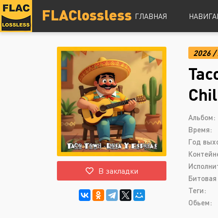
FLAClossless
ГЛАВНАЯ
НАВИГА
2026
/
DSD
Tac
Hi-Res
Lossless
Chi
Vinyl
Топ 100
Альбом:
Время:
Год вых
Контейн
Исполни
В закладки
Битовая 
Теги:
Обьем: