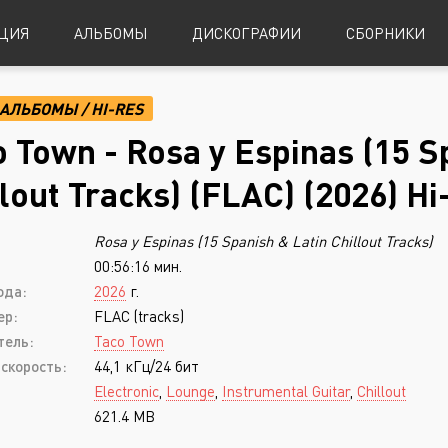
ЦИЯ
АЛЬБОМЫ
ДИСКОГРАФИИ
СБОРНИКИ
АЛЬБОМЫ
/
HI-RES
Alternative Metal
Power Metal
o Town - Rosa y Espinas (15 S
Alternative Rock
Progressive Metal
llout Tracks) (FLAC) (2026) H
Indie Rock
Sludge Metal
Rosa y Espinas (15 Spanish & Latin Chillout Tracks)
Industrial Metal
Speed Metal
00:56:16 мин.
Metalcore
Symphonic Metal
ода:
2026
г.
Nu-Metal
Symphonic Power Metal
ер:
FLAC (tracks)
тель:
Taco Town
Post-Hardcore
Thrash Metal
скорость:
44,1 кГц/24 бит
Punk Rock
Blues
Electronic
,
Lounge
,
Instrumental Guitar
,
Chillout
621.4 MB
Black Metal
Classical