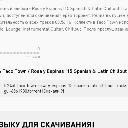
ьный альбом «Rosa y Espinas (15 Spanish & Latin Chillout Tr
wn, доступен для скачивания через торрент. Релиз выпущен в 
ительностью всех треков 00:56:16. Коллектив Taco Town исп
ic, Lounge, Instrumental Guitar, Chillout. После прослушиван
0
Голосов
0
 Taco Town / Rosa y Espinas (15 Spanish & Latin Chillou
tr24of-taco-town-rosa-y-espinas-15-spanish-latin-chillout-tracks
gui-6861930.torrent (Скачали 9)
ЗЫКУ ДЛЯ СКАЧИВАНИЯ!