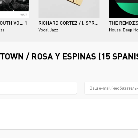
 SOUTH VOL. 1
RICHARD CORTEZ / I. SPRING
THE REMIXES
azz
Vocal Jazz
House
,
Deep H
OWN / ROSA Y ESPINAS (15 SPANI