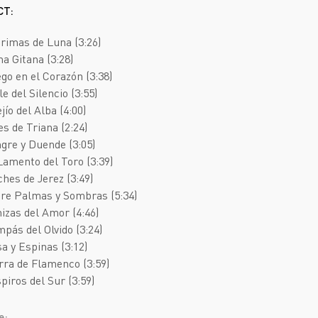
Deathcore
Jazz
СТ:
Death Metal
Pop
grimas de Luna (3:26)
Doom Metal
AOR
ma Gitana (3:28)
ego en el Corazón (3:38)
Folk Metal
Blues Rock
le del Silencio (3:55)
Gothic Metal
Classic Rock
jío del Alba (4:00)
es de Triana (2:24)
Groove Metal
Folk Rock
ngre y Duende (3:05)
Heavy Metal
Hard Rock
 Lamento del Toro (3:39)
ches de Jerez (3:49)
Melodic Death Metal
New Wave
tre Palmas y Sombras (5:34)
nizas del Amor (4:46)
mpás del Olvido (3:24)
sa y Espinas (3:12)
erra de Flamenco (3:59)
piros del Sur (3:59)
е: