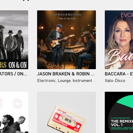
DELTA GENERATORS / ON & ON
JASON BRAKEN & ROBIN CROSBY / TIME OF THE LIFE
Electronic
,
Lounge
,
Instrumental Guitar
Italo-Disco
,
Chillout