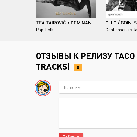
TEA TAIROVIĆ • DOMINANTNA
O J C / GOIN'
Pop-Folk
Contemporary J
ОТЗЫВЫ К РЕЛИЗУ TACO T
TRACKS)
0
Добавить