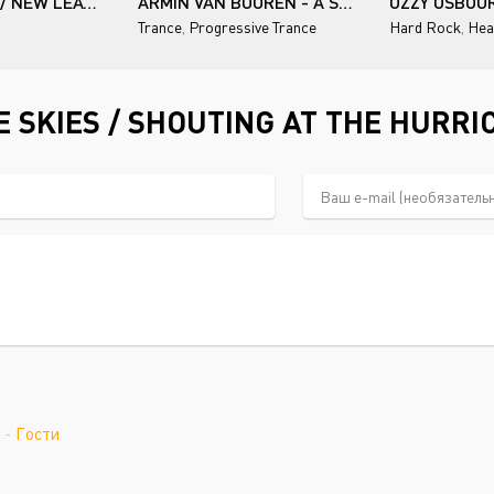
SASHA SMITH / NEW LEAVES
ARMIN VAN BUUREN - A STATE OF TRANCE
Trance
,
Progressive Trance
Hard Rock
,
Hea
 SKIES / SHOUTING AT THE HURR
-
Гости