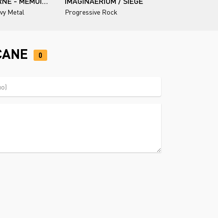
OZZY OSBOURNE - MEMOIRS OF A MADMAN (REMASTERED) 2014
IMAGINAERIUM / SIEGE
vy Metal
Progressive Rock
ICANE
0