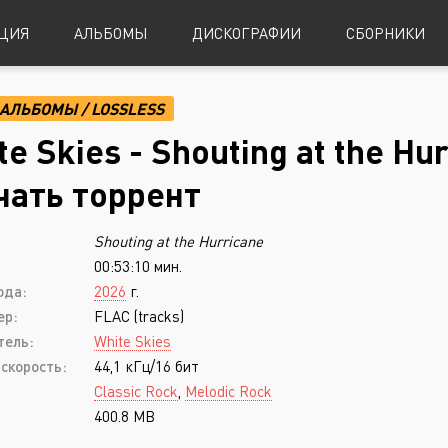
ЦИЯ
АЛЬБОМЫ
ДИСКОГРАФИИ
СБОРНИКИ
АЛЬБОМЫ
/
LOSSLESS
Alternative Metal
Power Metal
te Skies - Shouting at the Hu
Alternative Rock
Progressive Metal
чать торрент
Indie Rock
Sludge Metal
Shouting at the Hurricane
Industrial Metal
Speed Metal
00:53:10 мин.
Metalcore
Symphonic Metal
ода:
2026
г.
Nu-Metal
Symphonic Power Metal
ер:
FLAC (tracks)
тель:
White Skies
Post-Hardcore
Thrash Metal
скорость:
44,1 кГц/16 бит
Punk Rock
Blues
Classic Rock
,
Melodic Rock
400.8 MB
Black Metal
Classical