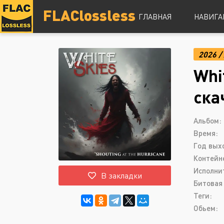
FLAClossless
ГЛАВНАЯ
НАВИГА
2026
/
DSD
Whi
Hi-Res
Lossless
ска
Vinyl
Топ 100
Альбом:
Время:
Год вых
Контейн
Исполни
В закладки
Битовая 
Теги:
Обьем: