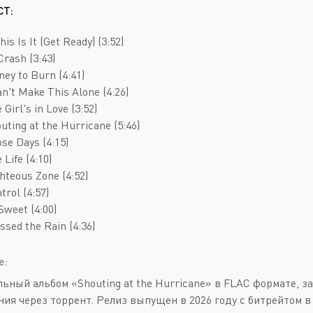
Deathcore
Jazz
СТ:
Death Metal
Pop
This Is It (Get Ready) (3:52)
Doom Metal
AOR
Crash (3:43)
ney to Burn (4:41)
Folk Metal
Blues Rock
Can't Make This Alone (4:26)
Gothic Metal
Classic Rock
 Girl's in Love (3:52)
outing at the Hurricane (5:46)
Groove Metal
Folk Rock
ose Days (4:15)
Heavy Metal
Hard Rock
 Life (4:10)
ghteous Zone (4:52)
Melodic Death Metal
New Wave
trol (4:57)
Sweet (4:00)
issed the Rain (4:36)
е:
ьный альбом «Shouting at the Hurricane» в FLAC формате, за
ния через торрент. Релиз выпущен в 2026 году с битрейтом в