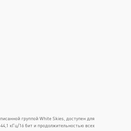
Downtempo
Или войти через
Industrial
Italo-Disco
New Age
Synthpop
Synthwave
Techno
Trance
писанной группой White Skies, доступен для
 44,1 кГц/16 бит и продолжительностью всех