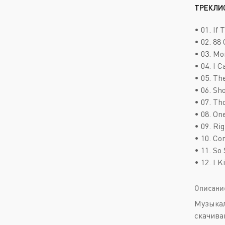
ТРЕКЛИ
• 01. If 
• 02. 88 
• 03. Mo
• 04. I 
• 05. The
• 06. Sh
• 07. Th
• 08. One
• 09. Ri
• 10. Con
• 11. So 
• 12. I K
Описани
Музыкал
скачива