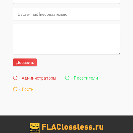
Добавить
-
Администраторы
-
Посетители
-
Гости
FLAClossless.ru