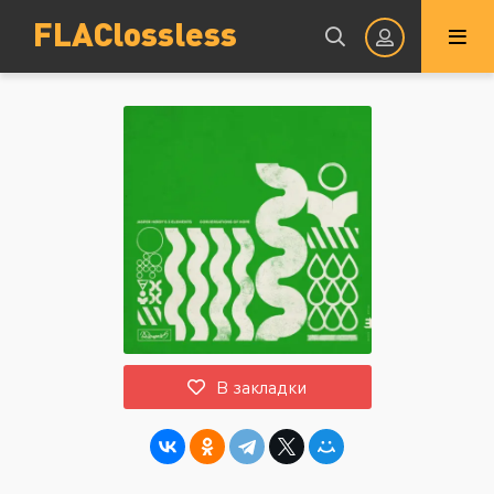
FLAClossless
Авторизация
Запомнить
ВОЙТИ НА САЙТ
В закладки
Регистрация
Восстановить пароль
Или войти через