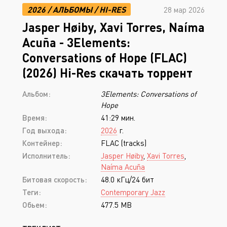
2026
/
АЛЬБОМЫ
/
HI-RES
28 мар 2026
Jasper Høiby, Xavi Torres, Naíma
Acuña - 3Elements:
Conversations of Hope (FLAC)
(2026) Hi-Res скачать торрент
Альбом:
3Elements: Conversations of
Hope
Время:
41:29 мин.
Год выхода:
2026
г.
Контейнер:
FLAC (tracks)
Исполнитель:
Jasper Høiby
,
Xavi Torres
,
Naíma Acuña
Битовая скорость:
48.0 кГц/24 бит
Теги:
Contemporary Jazz
Обьем:
477.5 MB