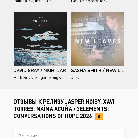
Indie Rock
,
Indie Pop
Contemporary Jazz
DAVID GRAY / NIGHTJAR
SASHA SMITH / NEW LEAVES
Folk Rock
,
Singer-Songwriter
Jazz
ОТЗЫВЫ К РЕЛИЗУ JASPER HØIBY, XAVI
TORRES, NAÍMA ACUÑA / 3ELEMENTS:
CONVERSATIONS OF HOPE 2026
0